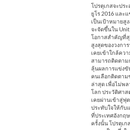
โปรตุเกสจะประส
ยูโร 2016 และแช
เป็นเป้าหมายสูง
จะจัดขึ้นใน Uni
โอกาสสำคัญที่สุ
สูงสุดของวงกา
เคยเข้าใกล้ความ
สามารถติดตามก
ลุ้นผลการแข่งข
คนเลือกติดตามข
ล่าสุด เพื่อไม
โลก ประวัติศาส
เคยผ่านเข้าสู่
ประทับใจให้กั
ที่ประเทศอังกฤษ
ครั้งนั้น โปรตุเ