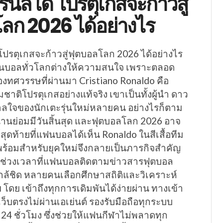
รนัลโด โปรตุเกสจะก้าวสู่
ลก 2026 ได้อย่างไร
โปรตุเกสจะก้าวสู่ฟุตบอลโลก 2026 ได้อย่างไร
ฟนบอลทั่วโลกต่างให้ความสนใจ เพราะตลอด
งทศวรรษที่ผ่านมา Cristiano Ronaldo คือ
ชาติโปรตุเกสอย่างแท้จริง เขาเป็นทั้งผู้นำ ดาว
าลใจของนักเตะรุ่นใหม่หลายคน อย่างไรก็ตาม
นย่อมมีวันสิ้นสุด และฟุตบอลโลก 2026 อาจ
์สุดท้ายที่แฟนบอลได้เห็น Ronaldo ในสีเสื้อทีม
พร้อมสำหรับยุคใหม่จึงกลายเป็นภารกิจสำคัญ
นช่วงเวลาที่แฟนบอลติดตามข่าวสารฟุตบอล
กล้ชิด หลายคนเลือกศึกษาสถิติและวิเคราะห์
 โดย เข้าถึงทุกการเดิมพันได้ง่ายผ่าน ทางเข้า
ว็บตรงไม่ผ่านเอเย่นต์ รองรับมือถือทุกระบบ
 24 ชั่วโมง ซึ่งช่วยให้แฟนกีฬาไม่พลาดทุก