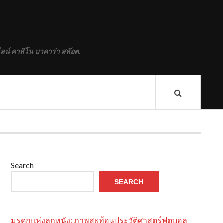
ลน์ คาสิโน บาคาร่า สล๊อต.
Search
SEARCH
มรดกแห่งลูกหนัง: ภาพสะท้อนประวัติศาสตร์ฟุตบอล