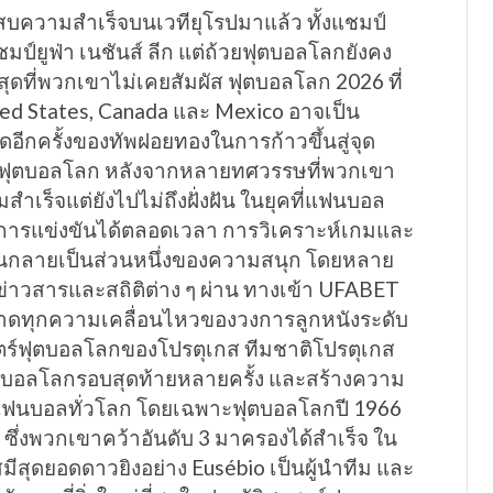
บความสำเร็จบนเวทียุโรปมาแล้ว ทั้งแชมป์
มป์ยูฟ่า เนชันส์ ลีก แต่ถ้วยฟุตบอลโลกยังคง
สุดที่พวกเขาไม่เคยสัมผัส ฟุตบอลโลก 2026 ที่
ted States, Canada และ Mexico อาจเป็น
ดอีกครั้งของทัพฝอยทองในการก้าวขึ้นสู่จุด
รฟุตบอลโลก หลังจากหลายทศวรรษที่พวกเขา
สำเร็จแต่ยังไปไม่ถึงฝั่งฝัน ในยุคที่แฟนบอล
ารแข่งขันได้ตลอดเวลา การวิเคราะห์เกมและ
ันกลายเป็นส่วนหนึ่งของความสนุก โดยหลาย
่าวสารและสถิติต่าง ๆ ผ่าน ทางเข้า UFABET
่พลาดทุกความเคลื่อนไหวของวงการลูกหนังระดับ
ตร์ฟุตบอลโลกของโปรตุเกส ทีมชาติโปรตุเกส
ฟุตบอลโลกรอบสุดท้ายหลายครั้ง และสร้างความ
บแฟนบอลทั่วโลก โดยเฉพาะฟุตบอลโลกปี 1966
 ซึ่งพวกเขาคว้าอันดับ 3 มาครองได้สำเร็จ ใน
กสมีสุดยอดดาวยิงอย่าง Eusébio เป็นผู้นำทีม และ