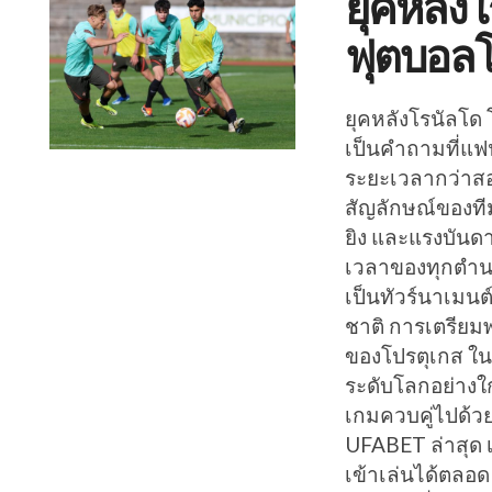
ยุคหลังโ
ฟุตบอลโ
ยุคหลังโรนัลโด 
เป็นคำถามที่แ
ระยะเวลากว่าสอ
สัญลักษณ์ของทีม
ยิง และแรงบันด
เวลาของทุกตำนา
เป็นทัวร์นาเมนต
ชาติ การเตรียม
ของโปรตุเกส ใ
ระดับโลกอย่างใ
เกมควบคู่ไปด้วย
UFABET ล่าสุด เ
เข้าเล่นได้ตลอด