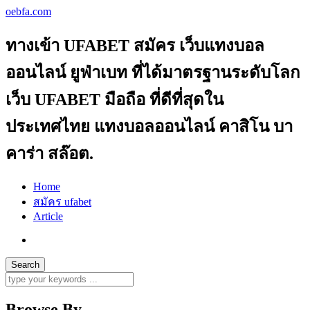
oebfa.com
ทางเข้า UFABET สมัคร เว็บแทงบอล
ออนไลน์ ยูฟ่าเบท ที่ได้มาตรฐานระดับโลก
เว็บ UFABET มือถือ ที่ดีที่สุดใน
ประเทศไทย แทงบอลออนไลน์ คาสิโน บา
คาร่า สล๊อต.
Home
สมัคร ufabet
Article
Browse By