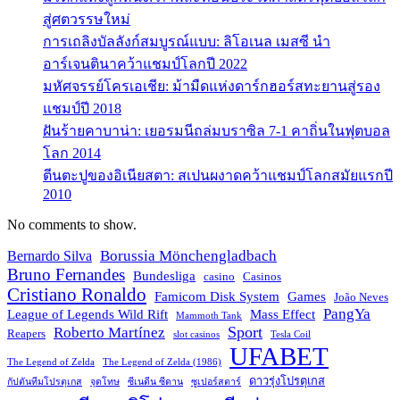
สู่ศตวรรษใหม่
การเถลิงบัลลังก์สมบูรณ์แบบ: ลิโอเนล เมสซี นำ
อาร์เจนตินาคว้าแชมป์โลกปี 2022
มหัศจรรย์โครเอเชีย: ม้ามืดแห่งดาร์กฮอร์สทะยานสู่รอง
แชมป์ปี 2018
ฝันร้ายคาบาน่า: เยอรมนีถล่มบราซิล 7-1 คาถิ่นในฟุตบอล
โลก 2014
ตีนตะปูของอิเนียสตา: สเปนผงาดคว้าแชมป์โลกสมัยแรกปี
2010
No comments to show.
Borussia Mönchengladbach
Bernardo Silva
Bruno Fernandes
Bundesliga
casino
Casinos
Cristiano Ronaldo
Famicom Disk System
Games
João Neves
PangYa
League of Legends Wild Rift
Mass Effect
Mammoth Tank
Sport
Roberto Martínez
Reapers
slot casinos
Tesla Coil
UFABET
The Legend of Zelda
The Legend of Zelda (1986)
ดาวรุ่งโปรตุเกส
กัปตันทีมโปรตุเกส
จุดโทษ
ซีเนดีน ซีดาน
ซูเปอร์สตาร์