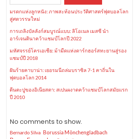
มรดกแห่งลูกหนัง: ภาพสะท้อนประวัติศาสตร์ฟุตบอลโลก
สู่ศตวรรษใหม่
การเถลิงบัลลังก์สมบูรณ์แบบ: ลิโอเนล เมสซี นำ
อาร์เจนตินาคว้าแชมป์โลกปี 2022
มหัศจรรย์โครเอเชีย: ม้ามืดแห่งดาร์กฮอร์สทะยานสู่รอง
แชมป์ปี 2018
ฝันร้ายคาบาน่า: เยอรมนีถล่มบราซิล 7-1 คาถิ่นใน
ฟุตบอลโลก 2014
ตีนตะปูของอิเนียสตา: สเปนผงาดคว้าแชมป์โลกสมัยแรก
ปี 2010
No comments to show.
Borussia Mönchengladbach
Bernardo Silva