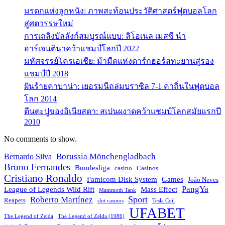
มรดกแห่งลูกหนัง: ภาพสะท้อนประวัติศาสตร์ฟุตบอลโลก
สู่ศตวรรษใหม่
การเถลิงบัลลังก์สมบูรณ์แบบ: ลิโอเนล เมสซี นำ
อาร์เจนตินาคว้าแชมป์โลกปี 2022
มหัศจรรย์โครเอเชีย: ม้ามืดแห่งดาร์กฮอร์สทะยานสู่รอง
แชมป์ปี 2018
ฝันร้ายคาบาน่า: เยอรมนีถล่มบราซิล 7-1 คาถิ่นในฟุตบอล
โลก 2014
ตีนตะปูของอิเนียสตา: สเปนผงาดคว้าแชมป์โลกสมัยแรกปี
2010
No comments to show.
Borussia Mönchengladbach
Bernardo Silva
Bruno Fernandes
Bundesliga
casino
Casinos
Cristiano Ronaldo
Famicom Disk System
Games
João Neves
PangYa
League of Legends Wild Rift
Mass Effect
Mammoth Tank
Sport
Roberto Martínez
Reapers
slot casinos
Tesla Coil
UFABET
The Legend of Zelda
The Legend of Zelda (1986)