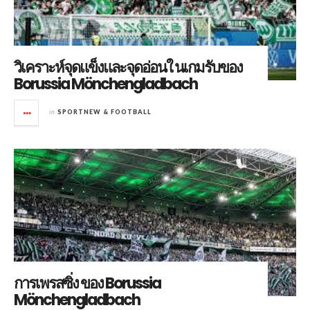
วิเคราะห์จุดแข็งและจุดอ่อนใ นเกมรับของ
Borussia Mönchengladbach
in
SPORTNEW & FOOTBALL
การเพรสซิ่ง ของ Borussia
Mönchengladbach