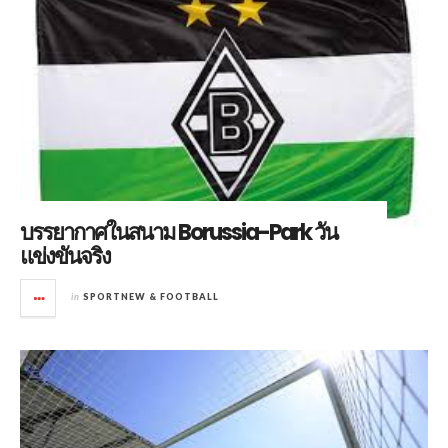
บรรยากาศในสนาม Borussia-Park วัน
แข่งขันจริง
in
SPORTNEW & FOOTBALL