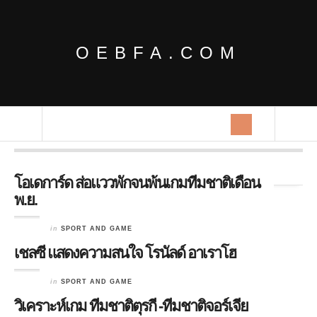
OEBFA.COM
Monthly Archives:
October 2025
โอเดการ์ด ส่อแววพักจนพ้นเกมทีมชาติเดือน
พ.ย.
in
SPORT AND GAME
เชลซี แสดงความสนใจ โรนัลด์ อาเราโฮ
in
SPORT AND GAME
วิเคราะห์เกม ทีมชาติตุรกี -ทีมชาติจอร์เจีย