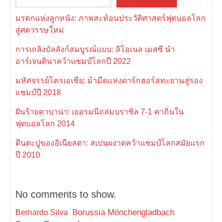
มรดกแห่งลูกหนัง: ภาพสะท้อนประวัติศาสตร์ฟุตบอลโลก
สู่ศตวรรษใหม่
การเถลิงบัลลังก์สมบูรณ์แบบ: ลิโอเนล เมสซี นำ
อาร์เจนตินาคว้าแชมป์โลกปี 2022
มหัศจรรย์โครเอเชีย: ม้ามืดแห่งดาร์กฮอร์สทะยานสู่รอง
แชมป์ปี 2018
ฝันร้ายคาบาน่า: เยอรมนีถล่มบราซิล 7-1 คาถิ่นใน
ฟุตบอลโลก 2014
ตีนตะปูของอิเนียสตา: สเปนผงาดคว้าแชมป์โลกสมัยแรก
ปี 2010
No comments to show.
Borussia Mönchengladbach
Bernardo Silva