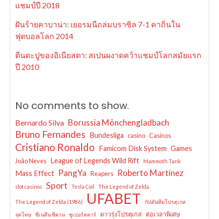
แชมป์ปี 2018
ฝันร้ายคาบาน่า: เยอรมนีถล่มบราซิล 7-1 คาถิ่นใน
ฟุตบอลโลก 2014
ตีนตะปูของอิเนียสตา: สเปนผงาดคว้าแชมป์โลกสมัยแรก
ปี 2010
No comments to show.
Borussia Mönchengladbach
Bernardo Silva
Bruno Fernandes
Bundesliga
casino
Casinos
Cristiano Ronaldo
Famicom Disk System
Games
League of Legends Wild Rift
João Neves
Mammoth Tank
PangYa
Roberto Martínez
Mass Effect
Reapers
Sport
slot casinos
Tesla Coil
The Legend of Zelda
UFABET
The Legend of Zelda (1986)
กัปตันทีมโปรตุเกส
ดาวรุ่งโปรตุเกส
ต่อเวลาพิเศษ
จุดโทษ
ซีเนดีน ซีดาน
ซูเปอร์สตาร์