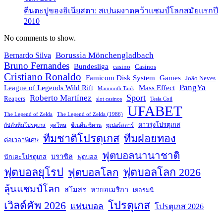
ตีนตะปูของอิเนียสตา: สเปนผงาดคว้าแชมป์โลกสมัยแรกปี
2010
No comments to show.
Borussia Mönchengladbach
Bernardo Silva
Bruno Fernandes
Bundesliga
casino
Casinos
Cristiano Ronaldo
Famicom Disk System
Games
João Neves
PangYa
League of Legends Wild Rift
Mass Effect
Mammoth Tank
Sport
Roberto Martínez
Reapers
slot casinos
Tesla Coil
UFABET
The Legend of Zelda
The Legend of Zelda (1986)
ดาวรุ่งโปรตุเกส
กัปตันทีมโปรตุเกส
จุดโทษ
ซีเนดีน ซีดาน
ซูเปอร์สตาร์
ทีมชาติโปรตุเกส
ทีมฝอยทอง
ต่อเวลาพิเศษ
ฟุตบอลนานาชาติ
บราซิล
นักเตะโปรตุเกส
ฟุตบอล
ฟุตบอลยุโรป
ฟุตบอลโลก 2026
ฟุตบอลโลก
ลุ้นแชมป์โลก
สโมสร
หวยอเมริกา
เยอรมนี
เวิลด์คัพ 2026
โปรตุเกส
แฟนบอล
โปรตุเกส 2026