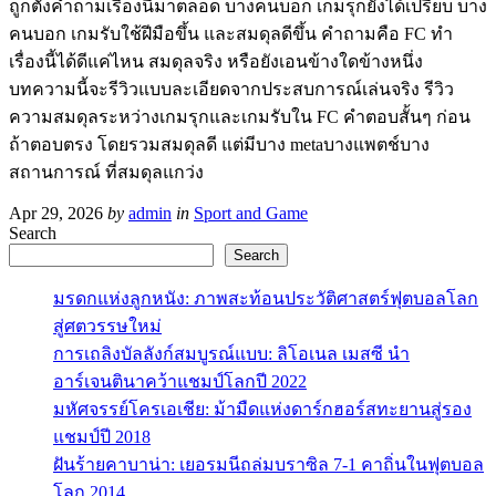
ถูกตั้งคำถามเรื่องนี้มาตลอด บางคนบอก เกมรุกยังได้เปรียบ บาง
คนบอก เกมรับใช้ฝีมือขึ้น และสมดุลดีขึ้น คำถามคือ FC ทำ
เรื่องนี้ได้ดีแค่ไหน สมดุลจริง หรือยังเอนข้างใดข้างหนึ่ง
บทความนี้จะรีวิวแบบละเอียดจากประสบการณ์เล่นจริง รีวิว
ความสมดุลระหว่างเกมรุกและเกมรับใน FC คำตอบสั้นๆ ก่อน
ถ้าตอบตรง โดยรวมสมดุลดี แต่มีบาง metaบางแพตช์บาง
สถานการณ์ ที่สมดุลแกว่ง
Apr 29, 2026
by
admin
in
Sport and Game
Search
Search
มรดกแห่งลูกหนัง: ภาพสะท้อนประวัติศาสตร์ฟุตบอลโลก
สู่ศตวรรษใหม่
การเถลิงบัลลังก์สมบูรณ์แบบ: ลิโอเนล เมสซี นำ
อาร์เจนตินาคว้าแชมป์โลกปี 2022
มหัศจรรย์โครเอเชีย: ม้ามืดแห่งดาร์กฮอร์สทะยานสู่รอง
แชมป์ปี 2018
ฝันร้ายคาบาน่า: เยอรมนีถล่มบราซิล 7-1 คาถิ่นในฟุตบอล
โลก 2014