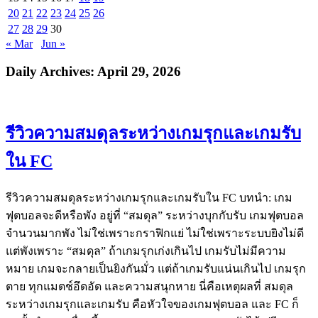
20
21
22
23
24
25
26
27
28
29
30
« Mar
Jun »
Daily Archives:
April 29, 2026
รีวิวความสมดุลระหว่างเกมรุกและเกมรับ
ใน FC
รีวิวความสมดุลระหว่างเกมรุกและเกมรับใน FC บทนำ: เกม
ฟุตบอลจะดีหรือพัง อยู่ที่ “สมดุล” ระหว่างบุกกับรับ เกมฟุตบอล
จำนวนมากพัง ไม่ใช่เพราะกราฟิกแย่ ไม่ใช่เพราะระบบยิงไม่ดี
แต่พังเพราะ “สมดุล” ถ้าเกมรุกเก่งเกินไป เกมรับไม่มีความ
หมาย เกมจะกลายเป็นยิงกันมั่ว แต่ถ้าเกมรับแน่นเกินไป เกมรุก
ตาย ทุกแมตช์อึดอัด และความสนุกหาย นี่คือเหตุผลที่ สมดุล
ระหว่างเกมรุกและเกมรับ คือหัวใจของเกมฟุตบอล และ FC ก็