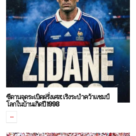
ซีดานจุดระเบิดฝรั่งเศส: เริงระบำคว้าแชมป์
โลกในบ้านเกิดปี 1998