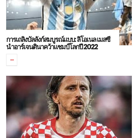
การเถลิงบัลลังก์สมบูรณ์แบบ: ลิโอเนล เมสซี
นำอาร์เจนตินาคว้าแชมป์โลกปี 2022