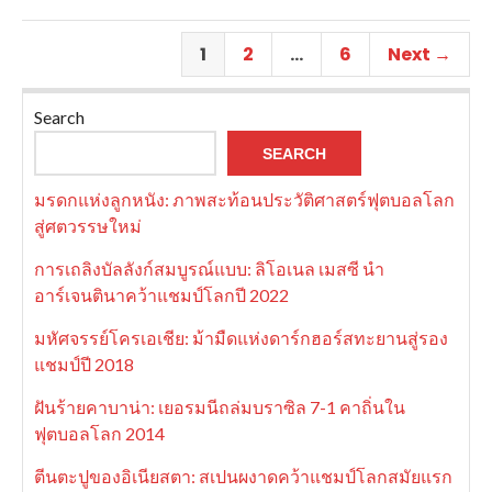
1
2
…
6
Next →
Search
SEARCH
มรดกแห่งลูกหนัง: ภาพสะท้อนประวัติศาสตร์ฟุตบอลโลก
สู่ศตวรรษใหม่
การเถลิงบัลลังก์สมบูรณ์แบบ: ลิโอเนล เมสซี นำ
อาร์เจนตินาคว้าแชมป์โลกปี 2022
มหัศจรรย์โครเอเชีย: ม้ามืดแห่งดาร์กฮอร์สทะยานสู่รอง
แชมป์ปี 2018
ฝันร้ายคาบาน่า: เยอรมนีถล่มบราซิล 7-1 คาถิ่นใน
ฟุตบอลโลก 2014
ตีนตะปูของอิเนียสตา: สเปนผงาดคว้าแชมป์โลกสมัยแรก