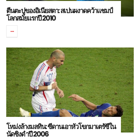
ตีนตะปูของอิเนียสตา: สเปนผงาดคว้าแชมป์
โลกสมัยแรกปี 2010
โหม่งล้างมลทิน: ซีดานเอาหัวโขกมาเตรัซีใน
นัดชิงดำปี 2006