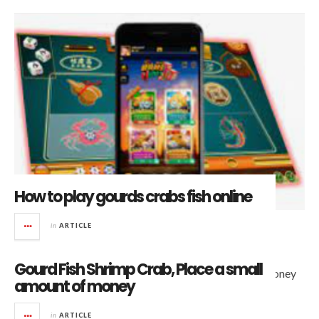
How to play gourds crabs fish online
in
ARTICLE
Gourd Fish Shrimp Crab, Place a small
amount of money
in
ARTICLE