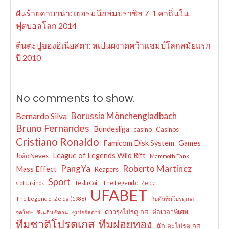
ฝันร้ายคาบาน่า: เยอรมนีถล่มบราซิล 7-1 คาถิ่นใน
ฟุตบอลโลก 2014
ตีนตะปูของอิเนียสตา: สเปนผงาดคว้าแชมป์โลกสมัยแรก
ปี 2010
No comments to show.
Borussia Mönchengladbach
Bernardo Silva
Bruno Fernandes
Bundesliga
casino
Casinos
Cristiano Ronaldo
Famicom Disk System
Games
League of Legends Wild Rift
João Neves
Mammoth Tank
PangYa
Roberto Martínez
Mass Effect
Reapers
Sport
slot casinos
Tesla Coil
The Legend of Zelda
UFABET
The Legend of Zelda (1986)
กัปตันทีมโปรตุเกส
ดาวรุ่งโปรตุเกส
ต่อเวลาพิเศษ
จุดโทษ
ซีเนดีน ซีดาน
ซูเปอร์สตาร์
ทีมชาติโปรตุเกส
ทีมฝอยทอง
นักเตะโปรตุเกส