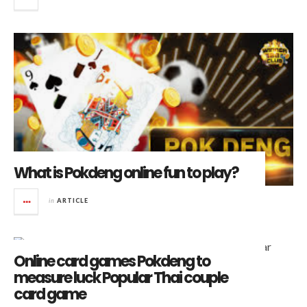
What is Pokdeng online fun to play?
in
ARTICLE
Online card games Pokdeng to
measure luck Popular Thai couple
card game