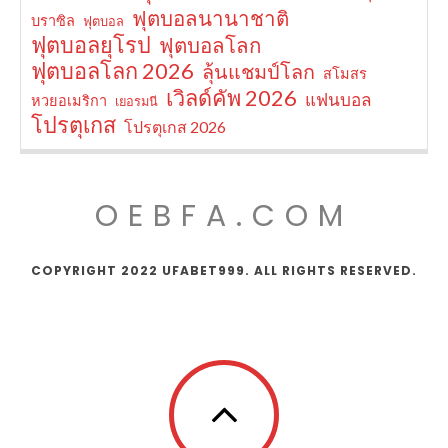
ฟุตบอลนานาชาติ
บราซิล
ฟุตบอล
ฟุตบอลยุโรป
ฟุตบอลโลก
ฟุตบอลโลก 2026
ลุ้นแชมป์โลก
สโมสร
เวิลด์คัพ 2026
แฟนบอล
หวยอเมริกา
เยอรมนี
โปรตุเกส
โปรตุเกส 2026
OEBFA.COM
COPYRIGHT 2022 UFABET999. ALL RIGHTS RESERVED.