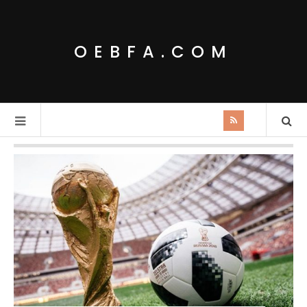
OEBFA.COM