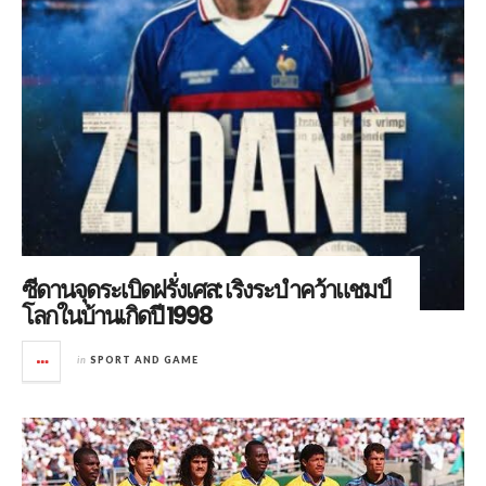
ซีดานจุดระเบิดฝรั่งเศส: เริงระบำคว้าแชมป์
โลกในบ้านเกิดปี 1998
in
SPORT AND GAME