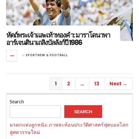
หัตถ์พระเจ้าและเท้าทองคำ: มาราโดนาพา
อาร์เจนตินาเถลิงบัลลังก์ปี 1986
in
SPORTNEW & FOOTBALL
1
2
…
13
Next →
Search
SEARCH
มรดกแห่งลูกหนัง: ภาพสะท้อนประวัติศาสตร์ฟุตบอลโลก
สู่ศตวรรษใหม่