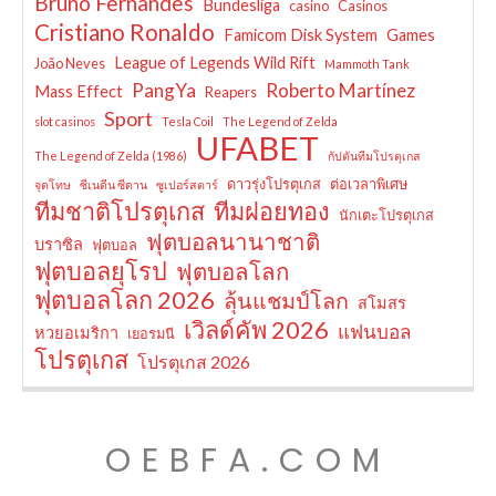
Bruno Fernandes
Bundesliga
casino
Casinos
Cristiano Ronaldo
Famicom Disk System
Games
League of Legends Wild Rift
João Neves
Mammoth Tank
PangYa
Roberto Martínez
Mass Effect
Reapers
Sport
slot casinos
Tesla Coil
The Legend of Zelda
UFABET
The Legend of Zelda (1986)
กัปตันทีมโปรตุเกส
ดาวรุ่งโปรตุเกส
ต่อเวลาพิเศษ
จุดโทษ
ซีเนดีน ซีดาน
ซูเปอร์สตาร์
ทีมชาติโปรตุเกส
ทีมฝอยทอง
นักเตะโปรตุเกส
ฟุตบอลนานาชาติ
บราซิล
ฟุตบอล
ฟุตบอลยุโรป
ฟุตบอลโลก
ฟุตบอลโลก 2026
ลุ้นแชมป์โลก
สโมสร
เวิลด์คัพ 2026
แฟนบอล
หวยอเมริกา
เยอรมนี
โปรตุเกส
โปรตุเกส 2026
OEBFA.COM