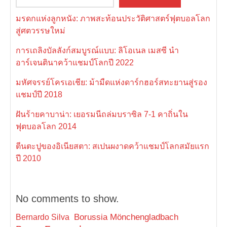
มรดกแห่งลูกหนัง: ภาพสะท้อนประวัติศาสตร์ฟุตบอลโลก
สู่ศตวรรษใหม่
การเถลิงบัลลังก์สมบูรณ์แบบ: ลิโอเนล เมสซี นำ
อาร์เจนตินาคว้าแชมป์โลกปี 2022
มหัศจรรย์โครเอเชีย: ม้ามืดแห่งดาร์กฮอร์สทะยานสู่รอง
แชมป์ปี 2018
ฝันร้ายคาบาน่า: เยอรมนีถล่มบราซิล 7-1 คาถิ่นใน
ฟุตบอลโลก 2014
ตีนตะปูของอิเนียสตา: สเปนผงาดคว้าแชมป์โลกสมัยแรก
ปี 2010
No comments to show.
Borussia Mönchengladbach
Bernardo Silva