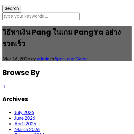
วิธีหาเงิน Pang ในเกม PangYa อย่าง
รวดเร็ว
Mar 16, 2026
by
admin
in
Sport and Game
Browse By
Archives
July 2026
June 2026
April 2026
March 2026