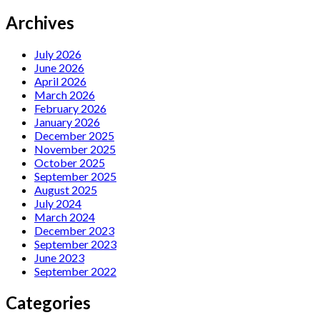
Archives
July 2026
June 2026
April 2026
March 2026
February 2026
January 2026
December 2025
November 2025
October 2025
September 2025
August 2025
July 2024
March 2024
December 2023
September 2023
June 2023
September 2022
Categories