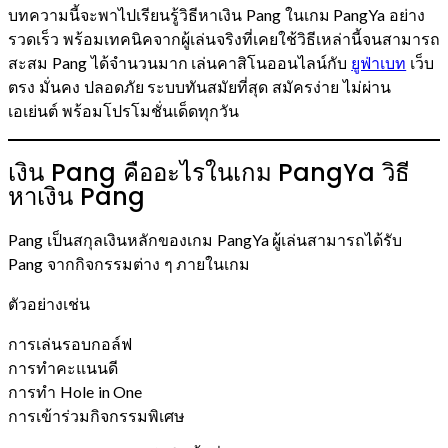
บทความนี้จะพาไปเรียนรู้วิธีหาเงิน Pang ในเกม PangYa อย่าง
รวดเร็ว พร้อมเทคนิคจากผู้เล่นจริงที่เคยใช้วิธีเหล่านี้จนสามารถ
สะสม Pang ได้จำนวนมาก เล่นคาสิโนออนไลน์กับ
ยูฟ่าเบท
เว็บ
ตรง มั่นคง ปลอดภัย ระบบทันสมัยที่สุด สมัครง่าย ไม่ผ่าน
เอเย่นต์ พร้อมโปรโมชั่นเด็ดทุกวัน
เงิน Pang คืออะไรในเกม PangYa วิธี
หาเงิน Pang
Pang เป็นสกุลเงินหลักของเกม PangYa ผู้เล่นสามารถได้รับ
Pang จากกิจกรรมต่าง ๆ ภายในเกม
ตัวอย่างเช่น
การเล่นรอบกอล์ฟ
การทำคะแนนดี
การทำ Hole in One
การเข้าร่วมกิจกรรมพิเศษ