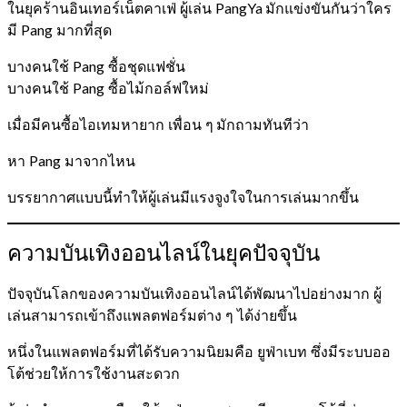
ในยุคร้านอินเทอร์เน็ตคาเฟ่ ผู้เล่น PangYa มักแข่งขันกันว่าใคร
มี Pang มากที่สุด
บางคนใช้ Pang ซื้อชุดแฟชั่น
บางคนใช้ Pang ซื้อไม้กอล์ฟใหม่
เมื่อมีคนซื้อไอเทมหายาก เพื่อน ๆ มักถามทันทีว่า
หา Pang มาจากไหน
บรรยากาศแบบนี้ทำให้ผู้เล่นมีแรงจูงใจในการเล่นมากขึ้น
ความบันเทิงออนไลน์ในยุคปัจจุบัน
ปัจจุบันโลกของความบันเทิงออนไลน์ได้พัฒนาไปอย่างมาก ผู้
เล่นสามารถเข้าถึงแพลตฟอร์มต่าง ๆ ได้ง่ายขึ้น
หนึ่งในแพลตฟอร์มที่ได้รับความนิยมคือ ยูฟ่าเบท ซึ่งมีระบบออ
โต้ช่วยให้การใช้งานสะดวก