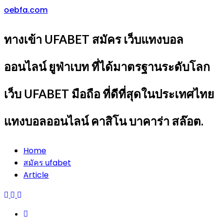
oebfa.com
ทางเข้า UFABET สมัคร เว็บแทงบอล
ออนไลน์ ยูฟ่าเบท ที่ได้มาตรฐานระดับโลก
เว็บ UFABET มือถือ ที่ดีที่สุดในประเทศไทย
แทงบอลออนไลน์ คาสิโน บาคาร่า สล๊อต.
Home
สมัคร ufabet
Article