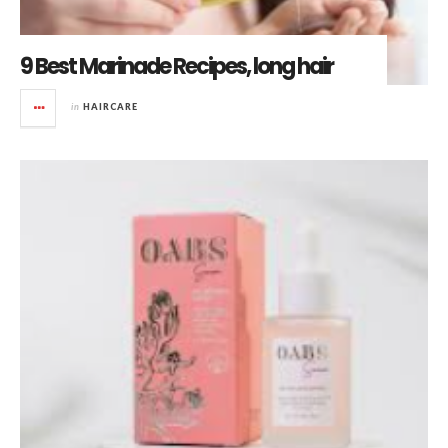
9 Best Marinade Recipes, long hair
in
HAIRCARE