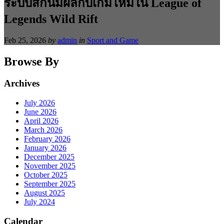
ระบบสกินมีผลกับเกมไหมใน League of
Legends Wild Rift
Feb 25, 2026
by
admin
in
Sport and Game
Browse By
Archives
July 2026
June 2026
April 2026
March 2026
February 2026
January 2026
December 2025
November 2025
October 2025
September 2025
August 2025
July 2024
Calendar