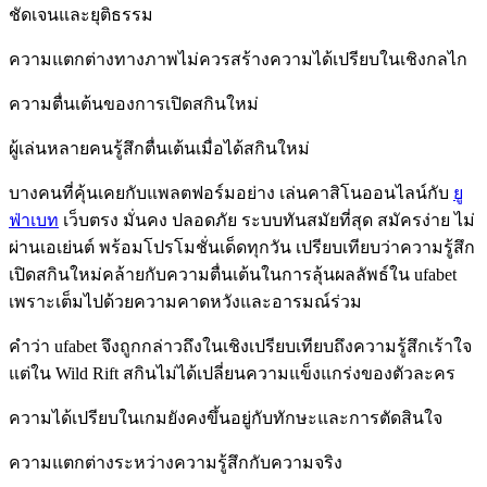
ชัดเจนและยุติธรรม
ความแตกต่างทางภาพไม่ควรสร้างความได้เปรียบในเชิงกลไก
ความตื่นเต้นของการเปิดสกินใหม่
ผู้เล่นหลายคนรู้สึกตื่นเต้นเมื่อได้สกินใหม่
บางคนที่คุ้นเคยกับแพลตฟอร์มอย่าง เล่นคาสิโนออนไลน์กับ
ยู
ฟ่าเบท
เว็บตรง มั่นคง ปลอดภัย ระบบทันสมัยที่สุด สมัครง่าย ไม่
ผ่านเอเย่นต์ พร้อมโปรโมชั่นเด็ดทุกวัน เปรียบเทียบว่าความรู้สึก
เปิดสกินใหม่คล้ายกับความตื่นเต้นในการลุ้นผลลัพธ์ใน ufabet
เพราะเต็มไปด้วยความคาดหวังและอารมณ์ร่วม
คำว่า ufabet จึงถูกกล่าวถึงในเชิงเปรียบเทียบถึงความรู้สึกเร้าใจ
แต่ใน Wild Rift สกินไม่ได้เปลี่ยนความแข็งแกร่งของตัวละคร
ความได้เปรียบในเกมยังคงขึ้นอยู่กับทักษะและการตัดสินใจ
ความแตกต่างระหว่างความรู้สึกกับความจริง