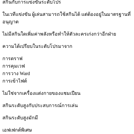
สกินกับการแข่งขันระดับโปร
ในเวทีแข่งขัน ผู้เล่นสามารถใช้สกินได้ แต่ต้องอยู่ในมาตรฐานที่
อนุญาต
ไม่มีสกินใดเพิ่มค่าพลังหรือทำให้ตัวละครเก่งกว่าอีกฝ่าย
ความได้เปรียบในระดับโปรมาจาก
การดราฟ
การคุมเวฟ
การวาง Ward
การเข้าไฟต์
ไม่ใช่จากเครื่องแต่งกายของแชมเปียน
สกินระดับสูงกับประสบการณ์การเล่น
สกินระดับสูงมักมี
เอฟเฟกต์พิเศษ