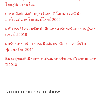
โลกสู่ศตวรรษใหม่
การเถลิงบัลลังก์สมบูรณ์แบบ: ลิโอเนล เมสซี นำ
อาร์เจนตินาคว้าแชมป์โลกปี 2022
มหัศจรรย์โครเอเชีย: ม้ามืดแห่งดาร์กฮอร์สทะยานสู่รอง
แชมป์ปี 2018
ฝันร้ายคาบาน่า: เยอรมนีถล่มบราซิล 7-1 คาถิ่นใน
ฟุตบอลโลก 2014
ตีนตะปูของอิเนียสตา: สเปนผงาดคว้าแชมป์โลกสมัยแรก
ปี 2010
No comments to show.