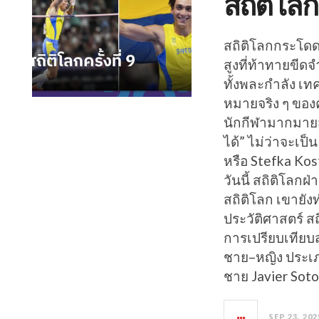
สถิติโล
สถิติโลกกระโดด
สูงที่ท้าทายขีด
ทั้งพละกำลัง เ
หมายจริง ๆ ของ
นักกีฬามากมายสร้
ได้” ไม่ว่าจะเป
หรือ Stefka Kos
วันนี้ สถิติโลก
สถิติโลก เขายั
ประวัติศาสตร์ 
การเปรียบเทียบ
ชาย–หญิง ประเภท
ชาย Javier Sot
SEP 23, 202