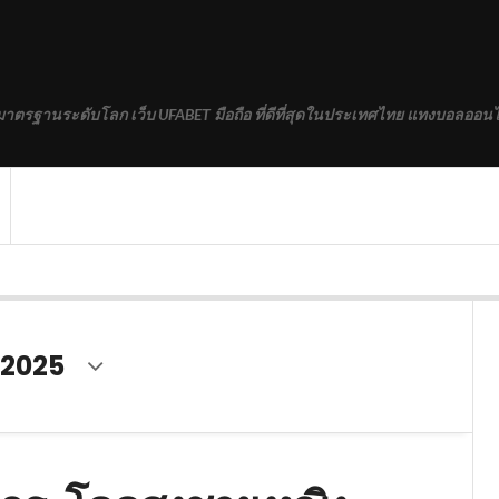
้มาตรฐานระดับโลก เว็บ UFABET มือถือ ที่ดีที่สุดในประเทศไทย แทงบอลออนไ
 2025