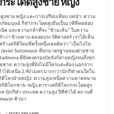
กกระโดดสูงชาย หญิง
สูงชาย หญิง และการเปรียบเทียบ บทนำ: ความ
จำกัดมนุษย์ กีฬากระโดดสูงถือเป็นเวทีที่ทดสอบ
ทคนิค และความกล้าที่จะ “ข้ามเส้น” ในความ
คำว่า ข้ามคาน ตลอดประวัติศาสตร์ เราได้เห็น
างสถิติใหม่ที่ครั้งหนึ่งเคยคิดว่า “เป็นไปไม่
็น Javier Sotomayor ที่ยกมาตรฐานของฝ่ายชาย
tadinova ที่ยังคงครองบัลลังก์ฝ่ายหญิงจนถึงทุก
ฝ่ายชาย: ความสูงที่ยังไม่มีใครแตะต้อง นอกจาก
งทำได้เหนือ 2.40 เมตร มากกว่านักกีฬาคนใดใน
สถิติโลกฝ่ายหญิง: ความสูงเหนือความคาดหมาย
สถิติโลกชาย–หญิง ตารางสถิติโลกกระโดดสูง
 นักกีฬา ประเทศ ความสูง ปีที่ทำได้ สถานที่
omayor คิวบา
5
in
SPORT AND GAME