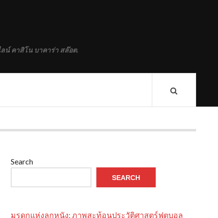
ลน์ คาสิโน บาคาร่า สล๊อต.
Search
SEARCH
มรดกแห่งลูกหนัง: ภาพสะท้อนประวัติศาสตร์ฟุตบอล