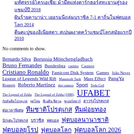
มหัศจรรย์โครเอเชีย: ม้ามืดแห่งดาร์กฮอร์สทะยานสู่รอง
แชมป์ปี 2018
ฝันร้ายคาบาน่า: เยอรมนีถล่มบราซิล 7-1 คาถิ่นในฟุตบอล
โลก 2014
ตีนตะปูของอิเนียสตา: สเปนผงาดคว้าแชมป์โลกสมัยแรกปี
2010
No comments to show.
Borussia Mönchengladbach
Bernardo Silva
Bruno Fernandes
Bundesliga
casino
Casinos
Cristiano Ronaldo
Famicom Disk System
Games
João Neves
PangYa
League of Legends Wild Rift
Mass Effect
Mammoth Tank
Sport
Roberto Martínez
Reapers
slot casinos
Tesla Coil
UFABET
The Legend of Zelda
The Legend of Zelda (1986)
ดาวรุ่งโปรตุเกส
กัปตันทีมโปรตุเกส
จุดโทษ
ซีเนดีน ซีดาน
ซูเปอร์สตาร์
ทีมชาติโปรตุเกส
ทีมฝอยทอง
ต่อเวลาพิเศษ
ฟุตบอลนานาชาติ
บราซิล
นักเตะโปรตุเกส
ฟุตบอล
ฟุตบอลยุโรป
ฟุตบอลโลก 2026
ฟุตบอลโลก