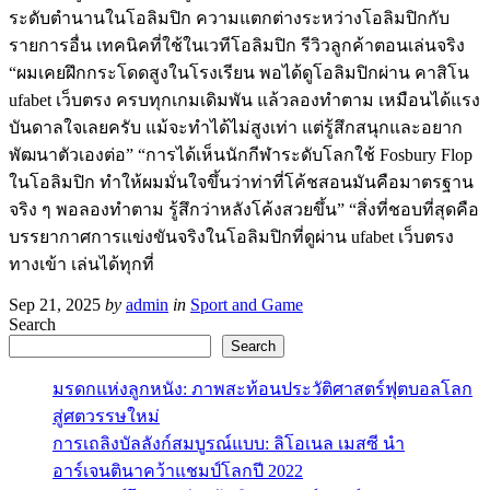
ระดับตำนานในโอลิมปิก ความแตกต่างระหว่างโอลิมปิกกับ
รายการอื่น เทคนิคที่ใช้ในเวทีโอลิมปิก รีวิวลูกค้าตอนเล่นจริง
“ผมเคยฝึกกระโดดสูงในโรงเรียน พอได้ดูโอลิมปิกผ่าน คาสิโน
ufabet เว็บตรง ครบทุกเกมเดิมพัน แล้วลองทำตาม เหมือนได้แรง
บันดาลใจเลยครับ แม้จะทำได้ไม่สูงเท่า แต่รู้สึกสนุกและอยาก
พัฒนาตัวเองต่อ” “การได้เห็นนักกีฬาระดับโลกใช้ Fosbury Flop
ในโอลิมปิก ทำให้ผมมั่นใจขึ้นว่าท่าที่โค้ชสอนมันคือมาตรฐาน
จริง ๆ พอลองทำตาม รู้สึกว่าหลังโค้งสวยขึ้น” “สิ่งที่ชอบที่สุดคือ
บรรยากาศการแข่งขันจริงในโอลิมปิกที่ดูผ่าน ufabet เว็บตรง
ทางเข้า เล่นได้ทุกที่
Sep 21, 2025
by
admin
in
Sport and Game
Search
Search
มรดกแห่งลูกหนัง: ภาพสะท้อนประวัติศาสตร์ฟุตบอลโลก
สู่ศตวรรษใหม่
การเถลิงบัลลังก์สมบูรณ์แบบ: ลิโอเนล เมสซี นำ
อาร์เจนตินาคว้าแชมป์โลกปี 2022