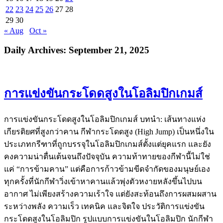
22
23
24
25
26
27
28
29
30
« Aug
Oct »
Daily Archives:
September 21, 2025
การแข่งขันกระโดดสูงในโอลิมปิกเกมส์
การแข่งขันกระโดดสูงในโอลิมปิกเกมส์ บทนำ: เส้นทางแห่ง
เกียรติยศที่สูงกว่าคาน กีฬากระโดดสูง (High Jump) เป็นหนึ่งใน
ประเภทกรีฑาที่ถูกบรรจุในโอลิมปิกเกมส์ตั้งแต่ยุคแรก และยัง
คงความน่าตื่นเต้นจนถึงปัจจุบัน ความท้าทายของกีฬานี้ไม่ใช่
แค่ “การข้ามคาน” แต่คือการก้าวข้ามขีดจำกัดของมนุษย์เอง
ทุกครั้งที่นักกีฬาวิ่งเข้าหาคานแล้วพุ่งตัวหงายหลังขึ้นไปบน
อากาศ ไม่เพียงสร้างความเร้าใจ แต่ยังสะท้อนถึงการผสมผสาน
ระหว่างพลัง ความเร็ว เทคนิค และจิตใจ ประวัติการแข่งขัน
กระโดดสูงในโอลิมปิก รูปแบบการแข่งขันในโอลิมปิก นักกีฬา