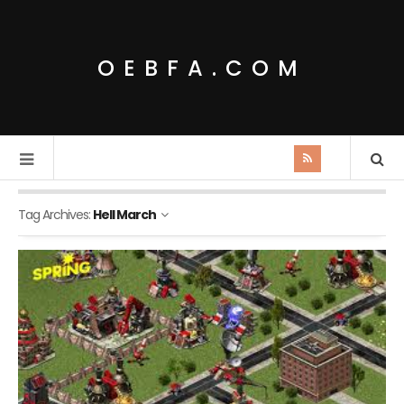
OEBFA.COM
Tag Archives:
Hell March