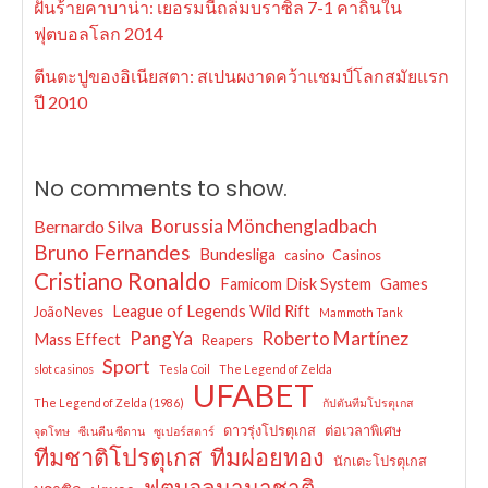
ฝันร้ายคาบาน่า: เยอรมนีถล่มบราซิล 7-1 คาถิ่นใน
ฟุตบอลโลก 2014
ตีนตะปูของอิเนียสตา: สเปนผงาดคว้าแชมป์โลกสมัยแรก
ปี 2010
No comments to show.
Borussia Mönchengladbach
Bernardo Silva
Bruno Fernandes
Bundesliga
casino
Casinos
Cristiano Ronaldo
Famicom Disk System
Games
League of Legends Wild Rift
João Neves
Mammoth Tank
PangYa
Roberto Martínez
Mass Effect
Reapers
Sport
slot casinos
Tesla Coil
The Legend of Zelda
UFABET
The Legend of Zelda (1986)
กัปตันทีมโปรตุเกส
ดาวรุ่งโปรตุเกส
ต่อเวลาพิเศษ
จุดโทษ
ซีเนดีน ซีดาน
ซูเปอร์สตาร์
ทีมชาติโปรตุเกส
ทีมฝอยทอง
นักเตะโปรตุเกส
ฟุตบอลนานาชาติ