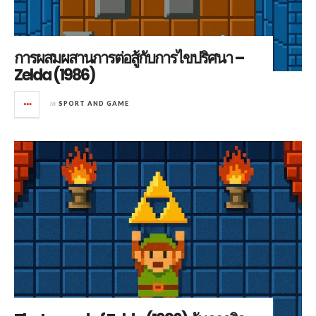
การผสมผสานการต่อสู้กับการไขปริศนา –
Zelda (1986)
in
SPORT AND GAME