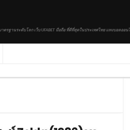
้มาตรฐานระดับโลก เว็บ UFABET มือถือ ที่ดีที่สุดในประเทศไทย แทงบอลออนไ