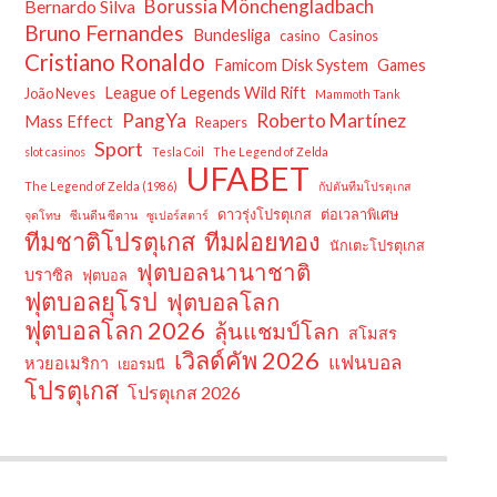
Borussia Mönchengladbach
Bernardo Silva
Bruno Fernandes
Bundesliga
casino
Casinos
Cristiano Ronaldo
Famicom Disk System
Games
League of Legends Wild Rift
João Neves
Mammoth Tank
PangYa
Roberto Martínez
Mass Effect
Reapers
Sport
slot casinos
Tesla Coil
The Legend of Zelda
UFABET
The Legend of Zelda (1986)
กัปตันทีมโปรตุเกส
ดาวรุ่งโปรตุเกส
ต่อเวลาพิเศษ
จุดโทษ
ซีเนดีน ซีดาน
ซูเปอร์สตาร์
ทีมชาติโปรตุเกส
ทีมฝอยทอง
นักเตะโปรตุเกส
ฟุตบอลนานาชาติ
บราซิล
ฟุตบอล
ฟุตบอลยุโรป
ฟุตบอลโลก
ฟุตบอลโลก 2026
ลุ้นแชมป์โลก
สโมสร
เวิลด์คัพ 2026
แฟนบอล
หวยอเมริกา
เยอรมนี
โปรตุเกส
โปรตุเกส 2026