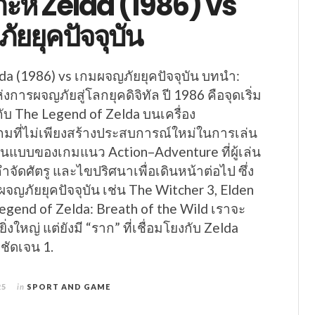
าะห์ Zelda (1986) vs
ัยยุคปัจจุบัน
da (1986) vs เกมผจญภัยยุคปัจจุบัน บทนำ:
การผจญภัยสู่โลกยุคดิจิทัล ปี 1986 คือจุดเริ่ม
ักกับ The Legend of Zelda บนเครื่อง
มที่ไม่เพียงสร้างประสบการณ์ใหม่ในการเล่น
้นแบบของเกมแนว Action–Adventure ที่ผู้เล่น
จัดศัตรู และไขปริศนาเพื่อเดินหน้าต่อไป ซึ่ง
ผจญภัยยุคปัจจุบัน เช่น The Witcher 3, Elden
Legend of Zelda: Breath of the Wild เราจะ
ิ่งใหญ่ แต่ยังมี “ราก” ที่เชื่อมโยงกับ Zelda
ชัดเจน 1.
25
in
SPORT AND GAME