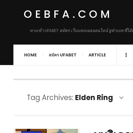
OEBFA.COM
ทางเข้า UFABET สมัคร เว็บแทงบอลออนไลน์ ยูฟ่าเบท ที่ได
HOME
สมัคร UFABET
ARTICLE
Tag Archives:
Elden Ring