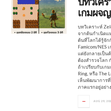
บทวิเคร
เกมผจญภ
บทวิเคราะห์ Zel
จากต้นกำเนิดแห่ง
ต้นที่โลกได้รู้จ
Famicom/NES เก
แต่ยังกลายเป็นต
ต้องสำรวจโลก กำ
ถ้าเปรียบกับเกม
Ring, หรือ The 
เห็นพัฒนาการที่ย
ภาคแรกอยู่อย่าง
AUG 29, 20