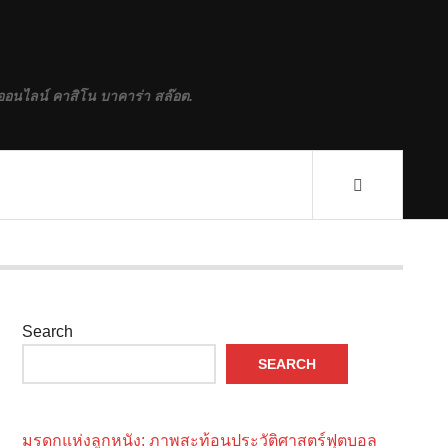
ออนไลน์ คาสิโน บาคาร่า สล๊อต.
Search
SEARCH
มรดกแห่งลูกหนัง: ภาพสะท้อนประวัติศาสตร์ฟุตบอล