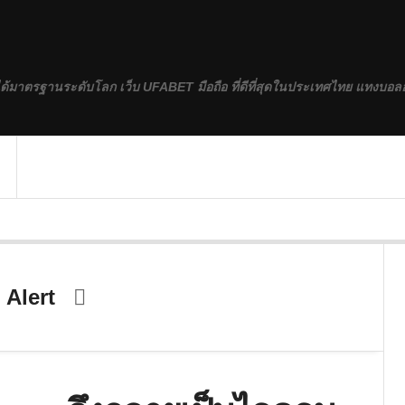
ได้มาตรฐานระดับโลก เว็บ UFABET มือถือ ที่ดีที่สุดในประเทศไทย แทงบอล
 Alert