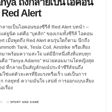
nya ถึงกลายเป็นไอคอน
์ Red Alert
กลายเป็นไอคอนของซีรีส์ Red Alert บทนำ –
แค่ยูนิต แต่คือ “บุคลิก” ของเกมทั้งซีรีส์ ไอคอน
ert เมื่อพูดถึง Red Alert คนรุ่นใดก็ตาม นึกถึง
mmoth Tank, Tesla Coil, Airstrike หรือเสียง
ิดมาพร้อมความสะใจ แต่มีอีกหนึ่งสิ่งที่แทบทุก
ั่นคือ “Tanya Adams” หน่วยคอมมานโดหญิงสุด
ed ที่กลายเป็นสัญลักษณ์ประจำซีรีส์จนถึง
ม่ใช่แค่ตัวละครที่ยิงแรงหรือเร็ว แต่เป็นการ
ิก กลยุทธ์ ความมั่นใจ เสน่ห์ การออกแบบเสียง
เรื่อง
25
in
SPORT AND GAME