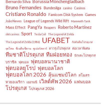
Borussia Mönchengladbach
Bernardo Silva
Bruno Fernandes
Bundesliga
casino
Casinos
Cristiano Ronaldo
Famicom Disk System
Games
League of Legends Wild Rift
João Neves
Mammoth Tank
PangYa
Roberto Martínez
Mass Effect
Reapers
Sport
slot casinos
Tesla Coil
The Legend of Zelda
UFABET
The Legend of Zelda (1986)
กัปตันทีมโปรตุเกส
ดาวรุ่งโปรตุเกส
ต่อเวลาพิเศษ
จุดโทษ
ซีเนดีน ซีดาน
ซูเปอร์สตาร์
ทีมชาติโปรตุเกส
ทีมฝอยทอง
นักเตะโปรตุเกส
ฟุตบอลนานาชาติ
บราซิล
ฟุตบอล
ฟุตบอลยุโรป
ฟุตบอลโลก
ฟุตบอลโลก 2026
ลุ้นแชมป์โลก
สโมสร
เวิลด์คัพ 2026
แฟนบอล
หวยอเมริกา
เยอรมนี
โปรตุเกส
โปรตุเกส 2026