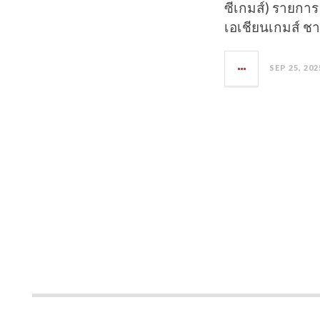
ซีเกมส์) รายการ
เอเชียนเกมส์ ช
SEP 25, 202