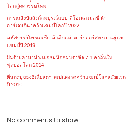
โลกสู่ศตวรรษใหม่
การเถลิงบัลลังก์สมบูรณ์แบบ: ลิโอเนล เมสซี นำ
อาร์เจนตินาคว้าแชมป์โลกปี 2022
มหัศจรรย์โครเอเชีย: ม้ามืดแห่งดาร์กฮอร์สทะยานสู่รอง
แชมป์ปี 2018
ฝันร้ายคาบาน่า: เยอรมนีถล่มบราซิล 7-1 คาถิ่นใน
ฟุตบอลโลก 2014
ตีนตะปูของอิเนียสตา: สเปนผงาดคว้าแชมป์โลกสมัยแรก
ปี 2010
No comments to show.