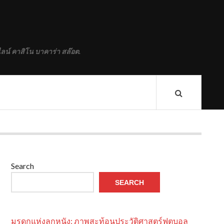
ลน์ คาสิโน บาคาร่า สล๊อต.
Search
SEARCH
มรดกแห่งลูกหนัง: ภาพสะท้อนประวัติศาสตร์ฟุตบอล