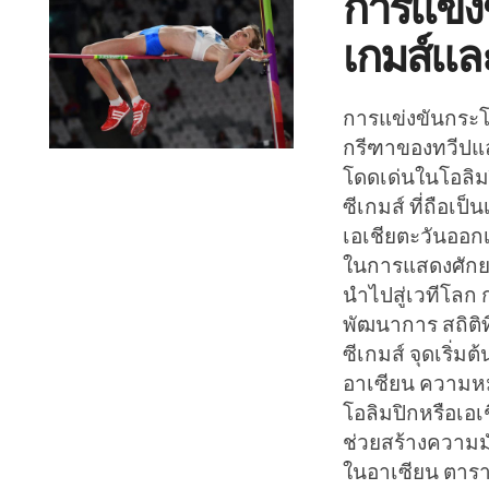
การแข่ง
เกมส์แล
การแข่งขันกระโ
กรีฑาของทวีปและ
โดดเด่นในโอลิม
ซีเกมส์ ที่ถือเ
เอเชียตะวันออก
ในการแสดงศักยภา
นำไปสู่เวทีโลก 
พัฒนาการ สถิติ
ซีเกมส์ จุดเริ่
อาเซียน ความหม
โอลิมปิกหรือเอเ
ช่วยสร้างความม
ในอาเซียน ตาราง