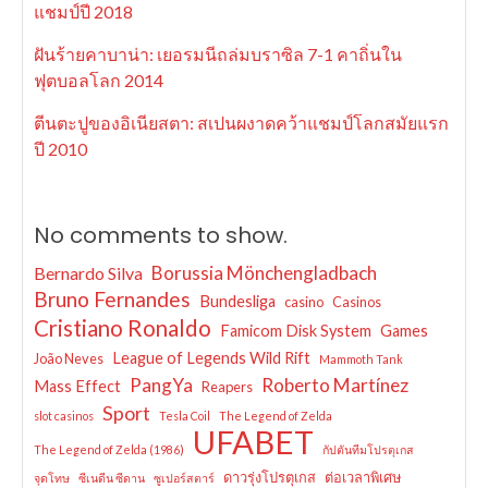
แชมป์ปี 2018
ฝันร้ายคาบาน่า: เยอรมนีถล่มบราซิล 7-1 คาถิ่นใน
ฟุตบอลโลก 2014
ตีนตะปูของอิเนียสตา: สเปนผงาดคว้าแชมป์โลกสมัยแรก
ปี 2010
No comments to show.
Borussia Mönchengladbach
Bernardo Silva
Bruno Fernandes
Bundesliga
casino
Casinos
Cristiano Ronaldo
Famicom Disk System
Games
League of Legends Wild Rift
João Neves
Mammoth Tank
PangYa
Roberto Martínez
Mass Effect
Reapers
Sport
slot casinos
Tesla Coil
The Legend of Zelda
UFABET
The Legend of Zelda (1986)
กัปตันทีมโปรตุเกส
ดาวรุ่งโปรตุเกส
ต่อเวลาพิเศษ
จุดโทษ
ซีเนดีน ซีดาน
ซูเปอร์สตาร์