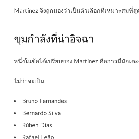
Martínez จึงถูกมองว่าเป็นตัวเลือกที่เหมาะสมที่ส
ขุมกำลังที่น่าอิจฉา
หนึ่งในข้อได้เปรียบของ Martínez คือการมีนั
ไม่ว่าจะเป็น
Bruno Fernandes
Bernardo Silva
Rúben Dias
Rafael Leão