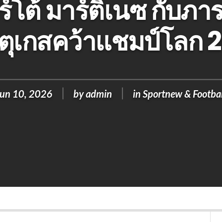
์โต้ มาร์ติเนซ กับภา
ตุเกสคว้าแชมป์โลก 
Jun 10, 2026
by
admin
in
Sportnew & Footbal