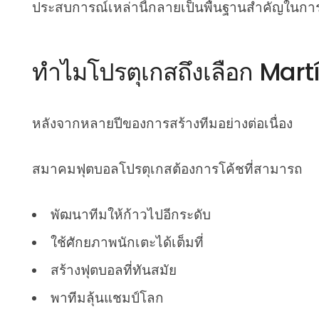
ประสบการณ์เหล่านี้กลายเป็นพื้นฐานสำคัญในกา
ทำไมโปรตุเกสถึงเลือก Mart
หลังจากหลายปีของการสร้างทีมอย่างต่อเนื่อง
สมาคมฟุตบอลโปรตุเกสต้องการโค้ชที่สามารถ
พัฒนาทีมให้ก้าวไปอีกระดับ
ใช้ศักยภาพนักเตะได้เต็มที่
สร้างฟุตบอลที่ทันสมัย
พาทีมลุ้นแชมป์โลก