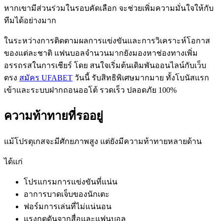
หากเขามีส่วนร่วมในรอบคัดเลือก จะช่วยเพิ่มความมั่นใจให้กับ
ทีมได้อย่างมาก
ในระหว่างการติดตามผลการแข่งขันและการวิเคราะห์โอกาส
ของแต่ละชาติ แฟนบอลจำนวนมากยังมองหาช่องทางเพิ่ม
อรรถรสในการเชียร์ โดย สนใจเริ่มต้นเดิมพันออนไลน์กับเว็บ
ตรง
สมัคร UFABET
วันนี้ รับสิทธิพิเศษมากมาย ทั้งโบนัสแรก
เข้าและระบบฝากถอนออโต้ รวดเร็ว ปลอดภัย 100%
ความท้าทายที่รออยู่
แม้โปรตุเกสจะมีศักยภาพสูง แต่ยังมีความท้าทายหลายด้าน
ได้แก่
โปรแกรมการแข่งขันที่แน่น
อาการบาดเจ็บของนักเตะ
ฟอร์มการเล่นที่ไม่แน่นอน
แรงกดดันจากสื่อและแฟนบอล