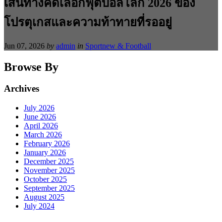
เส้นทางคัดเลือกฟุตบอลโลก 2026 ของ
โปรตุเกสและความท้าทายที่รออยู่
Jun 07, 2026
by
admin
in
Sportnew & Football
Browse By
Archives
July 2026
June 2026
April 2026
March 2026
February 2026
January 2026
December 2025
November 2025
October 2025
September 2025
August 2025
July 2024