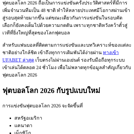
ฟุตบอลโลก 2026 ถือเป็นการแข่งขันครั้งประวัติศาสตร์ที่มีการ
เพิ่มจำนวนทีมเป็น 48 ชาติ ทำให้หลายประเทศมีโอกาสผ่านเข้า
สู่รอบสุดท้ายมากขึ้น แต่ขณะเดียวกันการแข่งขันในรอบคัด
เลือกก็ยังคงเต็มไปด้วยความกดดัน เพราะทุกชาติหวังคว้าตั๋วสู่
เวทีที่ยิ่งใหญ่ที่สุดของโลกฟุตบอล
สำหรับแฟนบอลที่ติดตามการแข่งขันและบทวิเคราะห์ของแต่ละ
ชาติอย่างใกล้ชิด เข้าถึงทุกการเดิมพันได้ง่ายผ่าน
ทางเข้า
UFABET ล่าสุด
เว็บตรงไม่ผ่านเอเย่นต์ รองรับมือถือทุกระบบ
เข้าเล่นได้ตลอด 24 ชั่วโมง เพื่อไม่พลาดทุกข้อมูลสำคัญเกี่ยวกับ
ฟุตบอลโลก 2026
ฟุตบอลโลก 2026 กับรูปแบบใหม่
การแข่งขันฟุตบอลโลก 2026 จะจัดขึ้นที่
สหรัฐอเมริกา
แคนาดา
เม็กซิโก