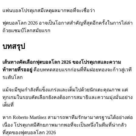
แฟนบอลโปรตุเกสมีเหตุผลมากพอที่จะเชื่อว่า
ฟุตบอลโลก 2026 อาจเป็นโอกาสสำคัญที่สุดอีกครั้งในการไล่ล่า
ถ้วยแชมป์โลกสมัยแรก
บทสรุป
เส้นทางคัดเลือกฟุตบอลโลก 2026 ของโปรตุเกสและความ
ท้าทายที่รออยู่
คือบททดสอบแรกก่อนที่ทีมฝอยทองจะก้าวสู่เวที
ระดับโลก
แม้จะมีขุมกำลังที่แข็งแกร่งและเต็มไปด้วยนักเตะคุณภาพ แต่
ทุกเกมในรอบคัดเลือกยังคงต้องการสมาธิและความมุ่งมั่นอย่าง
เต็มที่
หาก Roberto Martínez สามารถพาทีมรักษามาตรฐานได้อย่างต่อ
เนื่อง โปรตุเกสมีศักยภาพมากพอที่จะเป็นหนึ่งในทีมที่น่ากลัว
ที่สุดของฟุตบอลโลก 2026