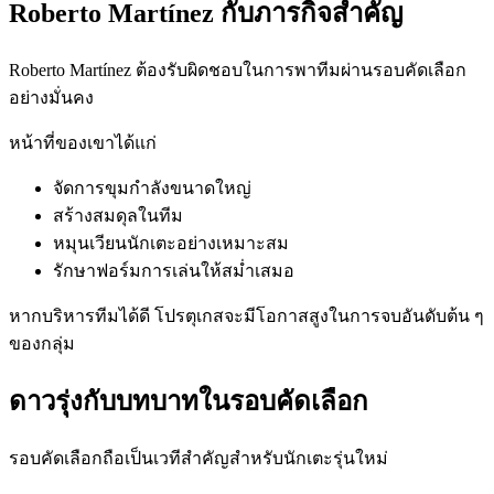
Roberto Martínez กับภารกิจสำคัญ
Roberto Martínez ต้องรับผิดชอบในการพาทีมผ่านรอบคัดเลือก
อย่างมั่นคง
หน้าที่ของเขาได้แก่
จัดการขุมกำลังขนาดใหญ่
สร้างสมดุลในทีม
หมุนเวียนนักเตะอย่างเหมาะสม
รักษาฟอร์มการเล่นให้สม่ำเสมอ
หากบริหารทีมได้ดี โปรตุเกสจะมีโอกาสสูงในการจบอันดับต้น ๆ
ของกลุ่ม
ดาวรุ่งกับบทบาทในรอบคัดเลือก
รอบคัดเลือกถือเป็นเวทีสำคัญสำหรับนักเตะรุ่นใหม่