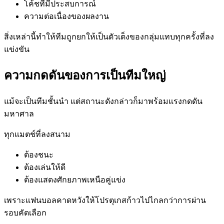
โค้ชที่มีประสบการณ์
ความต่อเนื่องของผลงาน
สิ่งเหล่านี้ทำให้ทีมถูกยกให้เป็นตัวเต็งของกลุ่มแทบทุกครั้งที่ลง
แข่งขัน
ความกดดันของการเป็นทีมใหญ่
แม้จะเป็นทีมชั้นนำ แต่สถานะดังกล่าวก็มาพร้อมแรงกดดัน
มหาศาล
ทุกแมตช์ที่ลงสนาม
ต้องชนะ
ต้องเล่นให้ดี
ต้องแสดงศักยภาพเหนือคู่แข่ง
เพราะแฟนบอลคาดหวังให้โปรตุเกสก้าวไปไกลกว่าการผ่าน
รอบคัดเลือก