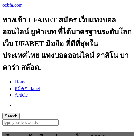
oebfa.com
ทางเข้า UFABET สมัคร เว็บแทงบอล
ออนไลน์ ยูฟ่าเบท ที่ได้มาตรฐานระดับโลก
เว็บ UFABET มือถือ ที่ดีที่สุดใน
ประเทศไทย แทงบอลออนไลน์ คาสิโน บา
คาร่า สล๊อต.
Home
สมัคร ufabet
Article