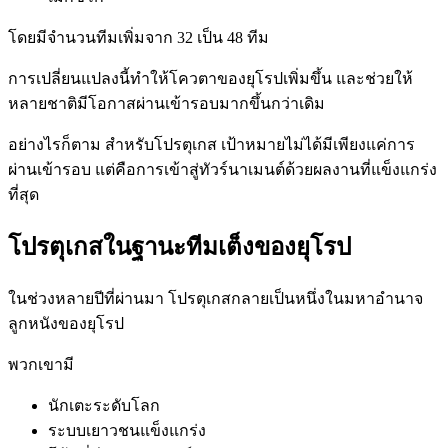
โดยมีจำนวนทีมเพิ่มจาก 32 เป็น 48 ทีม
การเปลี่ยนแปลงนี้ทำให้โควตาของยุโรปเพิ่มขึ้น และช่วยให้
หลายชาติมีโอกาสผ่านเข้ารอบมากขึ้นกว่าเดิม
อย่างไรก็ตาม สำหรับโปรตุเกส เป้าหมายไม่ได้มีเพียงแค่การ
ผ่านเข้ารอบ แต่คือการเข้าสู่ทัวร์นาเมนต์ด้วยผลงานที่แข็งแกร่ง
ที่สุด
โปรตุเกสในฐานะทีมเต็งของยุโรป
ในช่วงหลายปีที่ผ่านมา โปรตุเกสกลายเป็นหนึ่งในมหาอำนาจ
ลูกหนังของยุโรป
พวกเขามี
นักเตะระดับโลก
ระบบเยาวชนแข็งแกร่ง