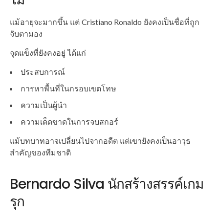
แม้อายุจะมากขึ้น แต่ Cristiano Ronaldo ยังคงเป็นชื่อที่ถูก
จับตามอง
จุดแข็งที่ยังคงอยู่ ได้แก่
ประสบการณ์
การหาพื้นที่ในกรอบเขตโทษ
ความเป็นผู้นำ
ความเด็ดขาดในการจบสกอร์
แม้บทบาทอาจเปลี่ยนไปจากอดีต แต่เขายังคงเป็นอาวุธ
สำคัญของทีมชาติ
Bernardo Silva นักสร้างสรรค์เกม
รุก