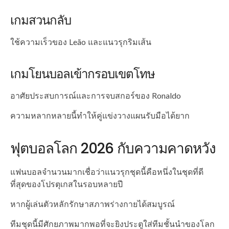
เกมสวนกลับ
ใช้ความเร็วของ Leão และแนวรุกริมเส้น
เกมโยนบอลเข้ากรอบเขตโทษ
อาศัยประสบการณ์และการจบสกอร์ของ Ronaldo
ความหลากหลายนี้ทำให้คู่แข่งวางแผนรับมือได้ยาก
ฟุตบอลโลก 2026 กับความคาดหวัง
แฟนบอลจำนวนมากเชื่อว่าแนวรุกชุดนี้คือหนึ่งในชุดที่ดี
ที่สุดของโปรตุเกสในรอบหลายปี
หากผู้เล่นตัวหลักรักษาสภาพร่างกายได้สมบูรณ์
ทีมชุดนี้มีศักยภาพมากพอที่จะยิงประตูใส่ทีมชั้นนำของโลก