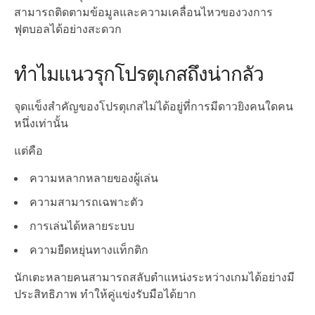
สามารถติดตามข้อมูลและความเคลื่อนไหวของวงการ
ฟุตบอลได้อย่างสะดวก
ทำไมแนวรุกโปรตุเกสถึงน่ากลัว
จุดแข็งสำคัญของโปรตุเกสไม่ได้อยู่ที่การมีดาวยิงคนใดคน
หนึ่งเท่านั้น
แต่คือ
ความหลากหลายของผู้เล่น
ความสามารถเฉพาะตัว
การเล่นได้หลายระบบ
ความยืดหยุ่นทางแท็กติก
นักเตะหลายคนสามารถสลับตำแหน่งระหว่างเกมได้อย่างมี
ประสิทธิภาพ ทำให้คู่แข่งรับมือได้ยาก