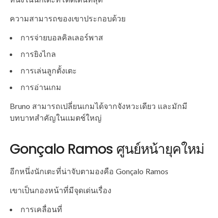
ความสามารถของเขาประกอบด้วย
การจ่ายบอลคิลเลอร์พาส
การยิงไกล
การเล่นลูกตั้งเตะ
การอ่านเกม
Bruno สามารถเปลี่ยนเกมได้จากจังหวะเดียว และมักมี
บทบาทสำคัญในแมตช์ใหญ่
Gonçalo Ramos ศูนย์หน้ายุคใหม่
อีกหนึ่งนักเตะที่น่าจับตามองคือ Gonçalo Ramos
เขาเป็นกองหน้าที่มีจุดเด่นเรื่อง
การเคลื่อนที่