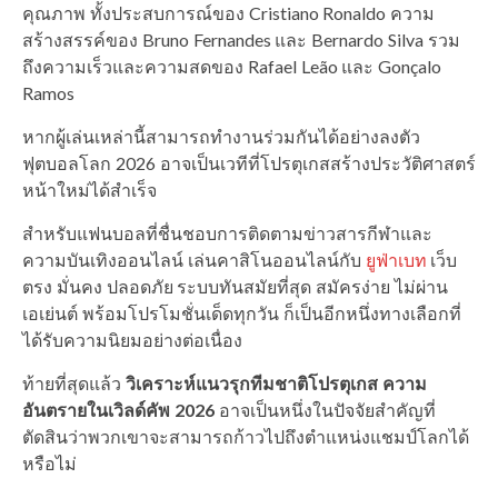
คุณภาพ ทั้งประสบการณ์ของ Cristiano Ronaldo ความ
สร้างสรรค์ของ Bruno Fernandes และ Bernardo Silva รวม
ถึงความเร็วและความสดของ Rafael Leão และ Gonçalo
Ramos
หากผู้เล่นเหล่านี้สามารถทำงานร่วมกันได้อย่างลงตัว
ฟุตบอลโลก 2026 อาจเป็นเวทีที่โปรตุเกสสร้างประวัติศาสตร์
หน้าใหม่ได้สำเร็จ
สำหรับแฟนบอลที่ชื่นชอบการติดตามข่าวสารกีฬาและ
ความบันเทิงออนไลน์ เล่นคาสิโนออนไลน์กับ
ยูฟ่าเบท
เว็บ
ตรง มั่นคง ปลอดภัย ระบบทันสมัยที่สุด สมัครง่าย ไม่ผ่าน
เอเย่นต์ พร้อมโปรโมชั่นเด็ดทุกวัน ก็เป็นอีกหนึ่งทางเลือกที่
ได้รับความนิยมอย่างต่อเนื่อง
ท้ายที่สุดแล้ว
วิเคราะห์แนวรุกทีมชาติโปรตุเกส ความ
อันตรายในเวิลด์คัพ 2026
อาจเป็นหนึ่งในปัจจัยสำคัญที่
ตัดสินว่าพวกเขาจะสามารถก้าวไปถึงตำแหน่งแชมป์โลกได้
หรือไม่