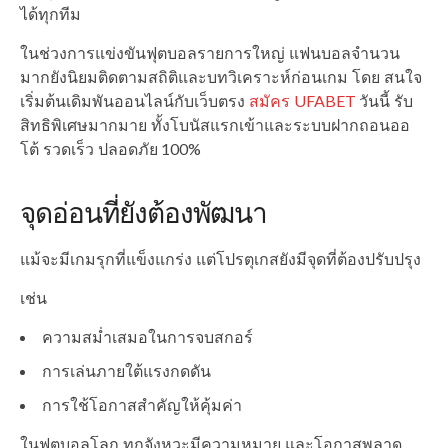
ได้ทุกทีม
ในช่วงการแข่งขันฟุตบอลรายการใหญ่ แฟนบอลจำนวน
มากยังนิยมติดตามสถิติและบทวิเคราะห์ก่อนเกม โดย สนใจ
เริ่มต้นเดิมพันออนไลน์กับเว็บตรง
สมัคร UFABET
วันนี้ รับ
สิทธิพิเศษมากมาย ทั้งโบนัสแรกเข้าและระบบฝากถอนออ
โต้ รวดเร็ว ปลอดภัย 100%
จุดอ่อนที่ยังต้องพัฒนา
แม้จะมีเกมรุกที่แข็งแกร่ง แต่โปรตุเกสยังมีจุดที่ต้องปรับปรุง
เช่น
ความสม่ำเสมอในการจบสกอร์
การเล่นภายใต้แรงกดดัน
การใช้โอกาสสำคัญให้คุ้มค่า
ในฟุตบอลโลก ทุกจังหวะมีความหมาย และโอกาสพลาด