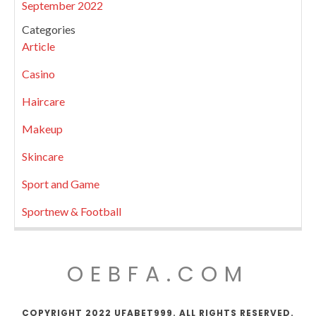
September 2022
Categories
Article
Casino
Haircare
Makeup
Skincare
Sport and Game
Sportnew & Football
OEBFA.COM
COPYRIGHT 2022 UFABET999. ALL RIGHTS RESERVED.