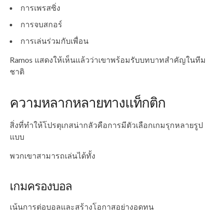
การเพรสซิ่ง
การจบสกอร์
การเล่นร่วมกับเพื่อน
Ramos แสดงให้เห็นแล้วว่าเขาพร้อมรับบทบาทสำคัญในทีม
ชาติ
ความหลากหลายทางแท็กติก
สิ่งที่ทำให้โปรตุเกสน่ากลัวคือการมีตัวเลือกเกมรุกหลายรูป
แบบ
พวกเขาสามารถเล่นได้ทั้ง
เกมครองบอล
เน้นการต่อบอลและสร้างโอกาสอย่างอดทน