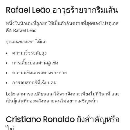
Rafael Leão อาวุธร้ายจากริมเส้น
หนึ่งในนักเตะที่ถูกยกให้เป็นตัวอันตรายที่สุดของโปรตุเกส
คือ Rafael Leão
จุดเด่นของเขา ได้แก่
ความเร็วระดับสูง
การเลี้ยงบอลผ่านคู่แข่ง
ความแข็งแกร่งทางร่างกาย
การจบสกอร์ที่เฉียบคม
Leão สามารถเปลี่ยนเกมได้จากจังหวะเพียงไม่กี่วินาที และ
เป็นผู้เล่นที่กองหลังหลายคนไม่อยากเผชิญหน้า
Cristiano Ronaldo ยังสำคัญหรือ
ไม่