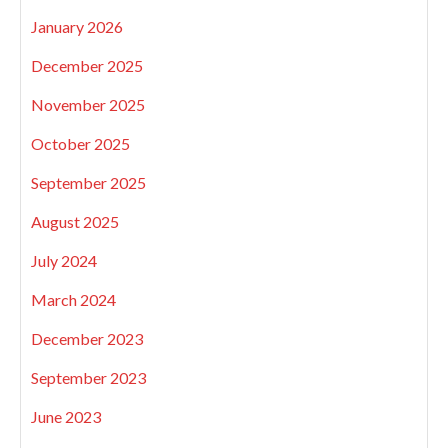
January 2026
December 2025
November 2025
October 2025
September 2025
August 2025
July 2024
March 2024
December 2023
September 2023
June 2023