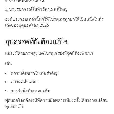
ระบบทีมที่แข็งแกร่ง
ประสบการณ์ในทัวร์นาเมนต์ใหญ่
องค์ประกอบเหล่านี้ทำให้โปรตุเกสถูกยกให้เป็นหนึ่งในตัว
เต็งของฟุตบอลโลก 2026
อุปสรรคที่ยังต้องแก้ไข
แม้จะมีศักยภาพสูง แต่โปรตุเกสยังมีจุดที่ต้องพัฒนา
เช่น
ความเด็ดขาดในเกมสำคัญ
ความสม่ำเสมอ
การรับมือกับแรงกดดัน
ฟุตบอลโลกคือเวทีที่ความผิดพลาดเพียงครั้งเดียวอาจเปลี่ยน
ทุกอย่างได้