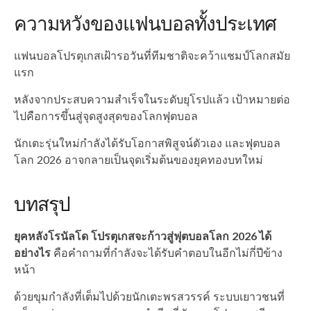
ความหวังของแฟนบอลทั้งประเทศ
แฟนบอลโปรตุเกสเฝ้ารอวันที่ทีมชาติจะคว้าแชมป์โลกสมัย
แรก
หลังจากประสบความสำเร็จในระดับยุโรปแล้ว เป้าหมายต่อ
ไปคือการขึ้นสู่จุดสูงสุดของโลกฟุตบอล
นักเตะรุ่นใหม่กำลังได้รับโอกาสพิสูจน์ตัวเอง และฟุตบอล
โลก 2026 อาจกลายเป็นจุดเริ่มต้นของยุคทองบทใหม่
บทสรุป
ยุคหลังโรนัลโด โปรตุเกสจะก้าวสู่ฟุตบอลโลก 2026 ได้
อย่างไร
คือคำถามที่กำลังจะได้รับคำตอบในอีกไม่กี่ปีข้าง
หน้า
ด้วยขุมกำลังที่เต็มไปด้วยนักเตะพรสวรรค์ ระบบเยาวชนที่