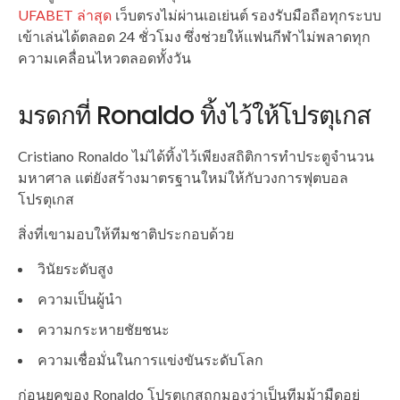
UFABET ล่าสุด
เว็บตรงไม่ผ่านเอเย่นต์ รองรับมือถือทุกระบบ
เข้าเล่นได้ตลอด 24 ชั่วโมง ซึ่งช่วยให้แฟนกีฬาไม่พลาดทุก
ความเคลื่อนไหวตลอดทั้งวัน
มรดกที่ Ronaldo ทิ้งไว้ให้โปรตุเกส
Cristiano Ronaldo ไม่ได้ทิ้งไว้เพียงสถิติการทำประตูจำนวน
มหาศาล แต่ยังสร้างมาตรฐานใหม่ให้กับวงการฟุตบอล
โปรตุเกส
สิ่งที่เขามอบให้ทีมชาติประกอบด้วย
วินัยระดับสูง
ความเป็นผู้นำ
ความกระหายชัยชนะ
ความเชื่อมั่นในการแข่งขันระดับโลก
ก่อนยุคของ Ronaldo โปรตุเกสถูกมองว่าเป็นทีมม้ามืดอยู่