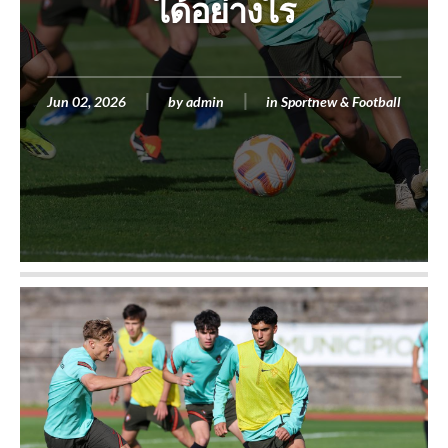
ได้อย่างไร
Jun 02, 2026
by
admin
in
Sportnew & Football