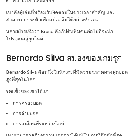
ความกล้าแสดงออก
เขาคือผู้เล่นที่พร้อมรับผิดชอบในช่วงเวลาสำคัญ และ
สามารถยกระดับเพื่อนร่วมทีมได้อย่างชัดเจน
หลายฝ่ายเชื่อว่า Bruno คือกัปตันทีมคนต่อไปที่จะนำ
โปรตุเกสสู่ยุคใหม่
Bernardo Silva สมองของเกมรุก
Bernardo Silva คือหนึ่งในนักเตะที่มีความฉลาดทางฟุตบอล
สูงที่สุดในโลก
จุดแข็งของเขาได้แก่
การครองบอล
การจ่ายบอล
การเคลื่อนที่ระหว่างไลน์
เขาสามารถสร้างความแตกต่างได้แม้ในเกมที่อึดอัดที่สุด