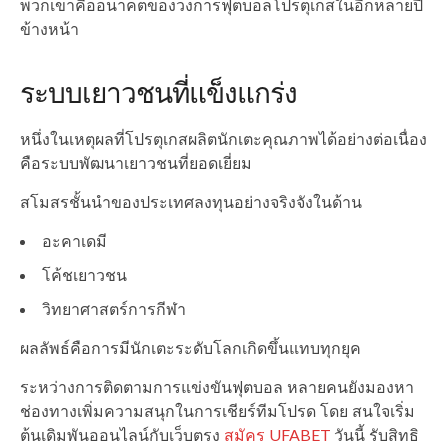
พวกเขาคืออนาคตของวงการฟุตบอลโปรตุเกสในอีกหลายปี
ข้างหน้า
ระบบเยาวชนที่แข็งแกร่ง
หนึ่งในเหตุผลที่โปรตุเกสผลิตนักเตะคุณภาพได้อย่างต่อเนื่อง
คือระบบพัฒนาเยาวชนที่ยอดเยี่ยม
สโมสรชั้นนำของประเทศลงทุนอย่างจริงจังในด้าน
อะคาเดมี
โค้ชเยาวชน
วิทยาศาสตร์การกีฬา
ผลลัพธ์คือการมีนักเตะระดับโลกเกิดขึ้นแทบทุกยุค
ระหว่างการติดตามการแข่งขันฟุตบอล หลายคนยังมองหา
ช่องทางเพิ่มความสนุกในการเชียร์ทีมโปรด โดย สนใจเริ่ม
ต้นเดิมพันออนไลน์กับเว็บตรง
สมัคร UFABET
วันนี้ รับสิทธิ