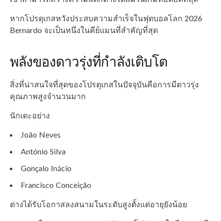
หากโปรตุเกสหวังประสบความสำเร็จในฟุตบอลโลก 2026
Bernardo จะเป็นหนึ่งในคีย์แมนที่สำคัญที่สุด
พลังของดาวรุ่งที่กำลังเติบโต
สิ่งที่น่าสนใจที่สุดของโปรตุเกสในปัจจุบันคือการมีดาวรุ่ง
คุณภาพสูงจำนวนมาก
นักเตะอย่าง
João Neves
António Silva
Gonçalo Inácio
Francisco Conceição
ต่างได้รับโอกาสลงสนามในระดับสูงตั้งแต่อายุยังน้อย