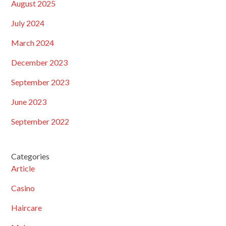
August 2025
July 2024
March 2024
December 2023
September 2023
June 2023
September 2022
Categories
Article
Casino
Haircare