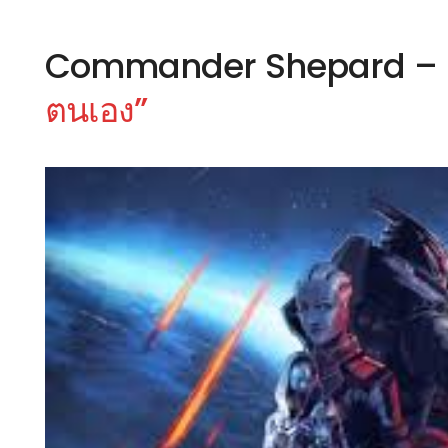
Commander Shepard – ฮีโร่
ตนเอง”