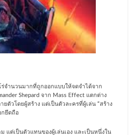
ฮีโร่จำนวนมากที่ถูกออกแบบให้จดจำได้จาก
Commander Shepard จาก Mass Effect แตกต่าง
ายตัวโดยผู้สร้าง แต่เป็นตัวละครที่ผู้เล่น “สร้าง
อกยึดถือ
เกม แต่เป็นตัวแทนของผู้เล่นเอง และเป็นหนึ่งใน