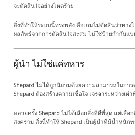
จะตัดสินใจอย่างโหดร้าย
สิ่งที่ทำให้ระบบนี้ทรงพลัง คือเกมไม่ตัดสินว่าทา
ผลลัพธ์จากการตัดสินใจสะสม ไม่ใช่ป้ายกำกับแ
ผู้นำ ไม่ใช่แค่ทหาร
Shepard ไม่ได้ถูกนิยามด้วยความสามารถในการต่อส
Shepard ต้องสร้างความเชื่อใจ เจรจาระหว่างเผ่าพั
หลายครั้ง Shepard ไม่ได้เลือกสิ่งที่ดีที่สุด แต่เลือ
สงคราม สิ่งนี้ทำให้ Shepard เป็นผู้นำที่มีน้ำหนักท