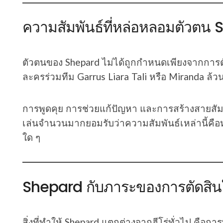
ความสัมพันธ์ที่หล่อหลอมตัวตน
ตัวตนของ Shepard ไม่ได้ถูกกำหนดเพียงจากการตั
ละครร่วมทีม Garrus Liara Tali หรือ Miranda ล้
การพูดคุย การช่วยแก้ปัญหา และการสร้างสายสัมพั
เล่นจำนวนมากยอมรับว่าความสัมพันธ์เหล่านี้คือ
ใด ๆ
Shepard กับภาระของการตัดสิน
สิ่งที่ทำให้ Shepard แตกต่างจากฮีโร่ทั่วไป คือกา