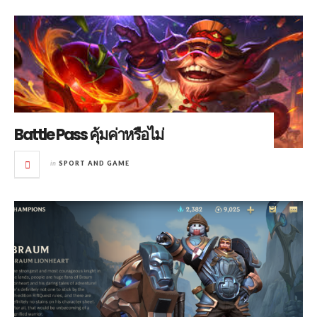
Battle Pass คุ้มค่าหรือไม่
in
SPORT AND GAME