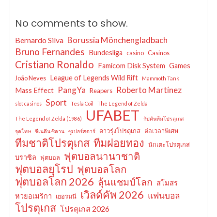
No comments to show.
Borussia Mönchengladbach
Bernardo Silva
Bruno Fernandes
Bundesliga
casino
Casinos
Cristiano Ronaldo
Famicom Disk System
Games
League of Legends Wild Rift
João Neves
Mammoth Tank
PangYa
Roberto Martínez
Mass Effect
Reapers
Sport
slot casinos
Tesla Coil
The Legend of Zelda
UFABET
The Legend of Zelda (1986)
กัปตันทีมโปรตุเกส
ดาวรุ่งโปรตุเกส
ต่อเวลาพิเศษ
จุดโทษ
ซีเนดีน ซีดาน
ซูเปอร์สตาร์
ทีมชาติโปรตุเกส
ทีมฝอยทอง
นักเตะโปรตุเกส
ฟุตบอลนานาชาติ
บราซิล
ฟุตบอล
ฟุตบอลยุโรป
ฟุตบอลโลก
ฟุตบอลโลก 2026
ลุ้นแชมป์โลก
สโมสร
เวิลด์คัพ 2026
แฟนบอล
หวยอเมริกา
เยอรมนี
โปรตุเกส
โปรตุเกส 2026