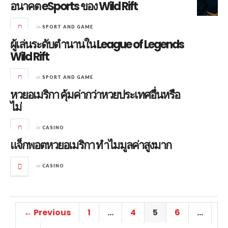
อนาคต eSports ของ Wild Rift
in
SPORT AND GAME
ผู้เล่นระดับตำนานใน League of Legends
Wild Rift
in
SPORT AND GAME
หวยอเมริกา คุ้มค่ากว่าหวยประเทศอื่นหรือ
ไม่
in
CASINO
แจ็กพอตหวยอเมริกา ทำไมมูลค่าสูงมาก
in
CASINO
← Previous
1
…
4
5
6
…