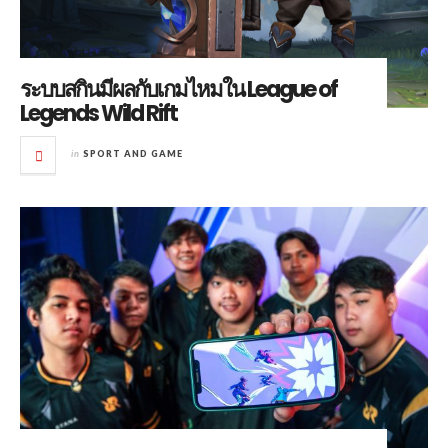
ระบบสกินมีผลกับเกมไหมใน League of
Legends Wild Rift
in
SPORT AND GAME