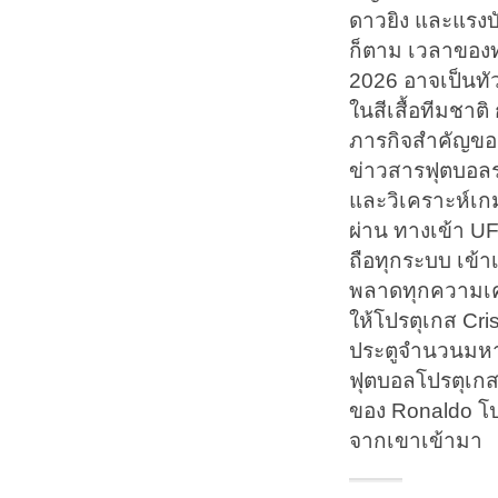
ดาวยิง และแรงบ
ก็ตาม เวลาของท
2026 อาจเป็นทั
ในสีเสื้อทีมชาต
ภารกิจสำคัญขอ
ข่าวสารฟุตบอลร
และวิเคราะห์เกม
ผ่าน ทางเข้า UF
ถือทุกระบบ เข้า
พลาดทุกความเคลื
ให้โปรตุเกส Cris
ประตูจำนวนมหา
ฟุตบอลโปรตุเกส 
ของ Ronaldo โปร
จากเขาเข้ามา