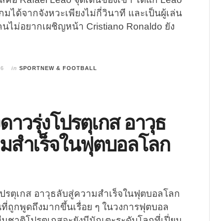
มได้จากจังหวะเพียงไม่กี่วินาที และเป็นผู้เล่น
คนไม่อยากเผชิญหน้า Cristiano Ronaldo ยัง
26
in
SPORTNEW & FOOTBALL
ดาวรุ่งโปรตุเกส อาวุธ
วามสำเร็จในฟุตบอลโลก
โปรตุเกส อาวุธลับสู่ความสำเร็จในฟุตบอลโลก
ที่ถูกพูดถึงมากขึ้นเรื่อย ๆ ในวงการฟุตบอล
ีมชาติโปรตุเกสจะยังมีนักเตะระดับโลกที่เปี่ยม