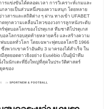
ารแข่งขันได้ตลอดเวลา การวิเคราะห์เกมและ
ันกลายเป็นส่วนหนึ่งของความสนุก โดยหลาย
่าวสารและสถิติต่าง ๆ ผ่าน ทางเข้า UFABET
่พลาดทุกความเคลื่อนไหวของวงการลูกหนังระดับ
ตร์ฟุตบอลโลกของโปรตุเกส ทีมชาติโปรตุเกส
ฟุตบอลโลกรอบสุดท้ายหลายครั้ง และสร้างความ
บแฟนบอลทั่วโลก โดยเฉพาะฟุตบอลโลกปี 1966
 ซึ่งพวกเขาคว้าอันดับ 3 มาครองได้สำเร็จ ใน
กสมีสุดยอดดาวยิงอย่าง Eusébio เป็นผู้นำทีม
ในนักเตะที่ยิ่งใหญ่ที่สุดในประวัติศาสตร์
ยุคของ
26
in
SPORTNEW & FOOTBALL