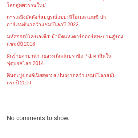
โลกสู่ศตวรรษใหม่
การเถลิงบัลลังก์สมบูรณ์แบบ: ลิโอเนล เมสซี นำ
อาร์เจนตินาคว้าแชมป์โลกปี 2022
มหัศจรรย์โครเอเชีย: ม้ามืดแห่งดาร์กฮอร์สทะยานสู่รอง
แชมป์ปี 2018
ฝันร้ายคาบาน่า: เยอรมนีถล่มบราซิล 7-1 คาถิ่นใน
ฟุตบอลโลก 2014
ตีนตะปูของอิเนียสตา: สเปนผงาดคว้าแชมป์โลกสมัย
แรกปี 2010
No comments to show.