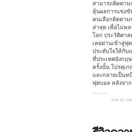
สามารถติดตามก
ลุ้นผลการแข่งข
คนเลือกติดตามข
ล่าสุด เพื่อไม
โลก ประวัติศาส
เคยผ่านเข้าสู่
ประทับใจให้กั
ที่ประเทศอังกฤษ
ครั้งนั้น โปรตุเ
และกลายเป็นหนึ่ง
ฟุตบอล หลังจาก
JUN 01, 20