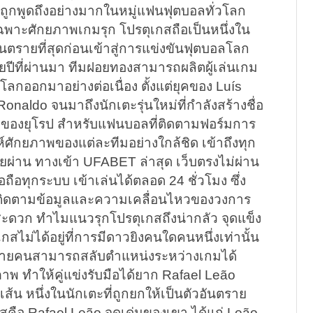
ี่ถูกพูดถึงอย่างมากในหมู่แฟนฟุตบอลทั่วโลก
าะศักยภาพเกมรุก โปรตุเกสถือเป็นหนึ่งใน
อันตรายที่สุดก่อนเข้าสู่การแข่งขันฟุตบอลโลก
ีที่ผ่านมา ทีมฝอยทองสามารถผลิตผู้เล่นเกม
ลกออกมาอย่างต่อเนื่อง ตั้งแต่ยุคของ Luís
Ronaldo จนมาถึงนักเตะรุ่นใหม่ที่กำลังสร้างชื่อ
นำของยุโรป สำหรับแฟนบอลที่ติดตามฟอร์มการ
์ศักยภาพของแต่ละทีมอย่างใกล้ชิด เข้าถึงทุก
ายผ่าน ทางเข้า UFABET ล่าสุด เว็บตรงไม่ผ่าน
ือถือทุกระบบ เข้าเล่นได้ตลอด 24 ชั่วโมง ซึ่ง
ติดตามข้อมูลและความเคลื่อนไหวของวงการ
สะดวก ทำไมแนวรุกโปรตุเกสถึงน่ากลัว จุดแข็ง
สไม่ได้อยู่ที่การมีดาวยิงคนใดคนหนึ่งเท่านั้น
หลายคนสามารถสลับตำแหน่งระหว่างเกมได้
ภาพ ทำให้คู่แข่งรับมือได้ยาก Rafael Leão
เส้น หนึ่งในนักเตะที่ถูกยกให้เป็นตัวอันตราย
กสคือ Rafael Leão จุดเด่นของเขา ได้แก่ Leão