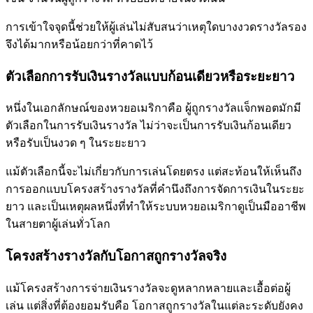
การเข้าใจจุดนี้ช่วยให้ผู้เล่นไม่สับสนว่าเหตุใดบางงวดรางวัลรอง
จึงได้มากหรือน้อยกว่าที่คาดไว้
ตัวเลือกการรับเงินรางวัลแบบก้อนเดียวหรือระยะยาว
หนึ่งในเอกลักษณ์ของหวยอเมริกาคือ ผู้ถูกรางวัลแจ็กพอตมักมี
ตัวเลือกในการรับเงินรางวัล ไม่ว่าจะเป็นการรับเงินก้อนเดียว
หรือรับเป็นงวด ๆ ในระยะยาว
แม้ตัวเลือกนี้จะไม่เกี่ยวกับการเล่นโดยตรง แต่สะท้อนให้เห็นถึง
การออกแบบโครงสร้างรางวัลที่คำนึงถึงการจัดการเงินในระยะ
ยาว และเป็นเหตุผลหนึ่งที่ทำให้ระบบหวยอเมริกาดูเป็นมืออาชีพ
ในสายตาผู้เล่นทั่วโลก
โครงสร้างรางวัลกับโอกาสถูกรางวัลจริง
แม้โครงสร้างการจ่ายเงินรางวัลจะดูหลากหลายและเอื้อต่อผู้
เล่น แต่สิ่งที่ต้องยอมรับคือ โอกาสถูกรางวัลในแต่ละระดับยังคง