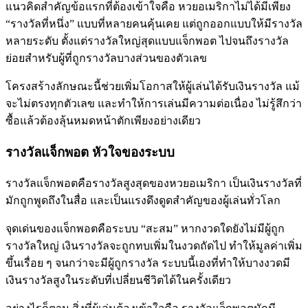
แนวคิดสำคัญข้อแรกที่ต้องเข้าใจคือ หวยอเมริกาไม่ได้มีเพียง
“รางวัลที่หนึ่ง” แบบที่หลายคนคุ้นเคย แต่ถูกออกแบบให้มีรางวัล
หลายระดับ ตั้งแต่รางวัลใหญ่สุดแบบแจ็กพอต ไปจนถึงรางวัล
ย่อยสำหรับผู้ที่ถูกรางวัลบางส่วนของตัวเลข
โครงสร้างลักษณะนี้ช่วยเพิ่มโอกาสให้ผู้เล่นได้รับเงินรางวัล แม้
จะไม่ตรงทุกตัวเลข และทำให้การเล่นมีความต่อเนื่อง ไม่รู้สึกว่า
ซื้อแล้วต้องลุ้นหมดหน้าตักเพียงอย่างเดียว
รางวัลแจ็กพอต หัวใจของระบบ
รางวัลแจ็กพอตคือรางวัลสูงสุดของหวยอเมริกา เป็นเงินรางวัลที่
มักถูกพูดถึงในสื่อ และเป็นแรงดึงดูดสำคัญของผู้เล่นทั่วโลก
จุดเด่นของแจ็กพอตคือระบบ “สะสม” หากงวดใดยังไม่มีผู้ถูก
รางวัลใหญ่ เงินรางวัลจะถูกทบเพิ่มในงวดถัดไป ทำให้มูลค่าเพิ่ม
ขึ้นเรื่อย ๆ จนกว่าจะมีผู้ถูกรางวัล ระบบนี้เองที่ทำให้บางงวดมี
เงินรางวัลสูงในระดับที่เปลี่ยนชีวิตได้ในครั้งเดียว