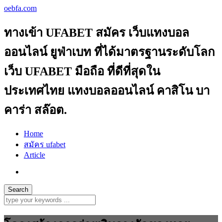
oebfa.com
ทางเข้า UFABET สมัคร เว็บแทงบอล
ออนไลน์ ยูฟ่าเบท ที่ได้มาตรฐานระดับโลก
เว็บ UFABET มือถือ ที่ดีที่สุดใน
ประเทศไทย แทงบอลออนไลน์ คาสิโน บา
คาร่า สล๊อต.
Home
สมัคร ufabet
Article