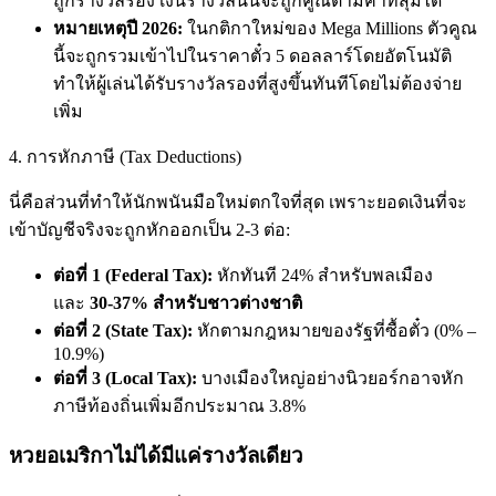
ถูกรางวัลรอง เงินรางวัลนั้นจะถูกคูณตามค่าที่สุ่มได้
หมายเหตุปี 2026:
ในกติกาใหม่ของ Mega Millions ตัวคูณ
นี้จะถูกรวมเข้าไปในราคาตั๋ว 5 ดอลลาร์โดยอัตโนมัติ
ทำให้ผู้เล่นได้รับรางวัลรองที่สูงขึ้นทันทีโดยไม่ต้องจ่าย
เพิ่ม
4. การหักภาษี (Tax Deductions)
นี่คือส่วนที่ทำให้นักพนันมือใหม่ตกใจที่สุด เพราะยอดเงินที่จะ
เข้าบัญชีจริงจะถูกหักออกเป็น 2-3 ต่อ:
ต่อที่ 1 (Federal Tax):
หักทันที 24% สำหรับพลเมือง
และ
30-37% สำหรับชาวต่างชาติ
ต่อที่ 2 (State Tax):
หักตามกฎหมายของรัฐที่ซื้อตั๋ว (0% –
10.9%)
ต่อที่ 3 (Local Tax):
บางเมืองใหญ่อย่างนิวยอร์กอาจหัก
ภาษีท้องถิ่นเพิ่มอีกประมาณ 3.8%
หวยอเมริกาไม่ได้มีแค่รางวัลเดียว