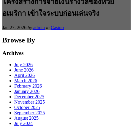
โครงสร้างการจ่ายเงินรางวัลของหวย
อเมริกา เข้าใจระบบก่อนเล่นจริง
Jan 27, 2026
by
admin
in
Casino
Browse By
Archives
July 2026
June 2026
April 2026
March 2026
February 2026
January 2026
December 2025
November 2025
October 2025
September 2025
August 2025
July 2024