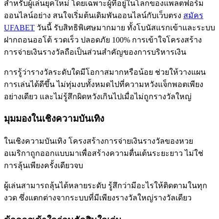
สำหรับผู้เล่นยุคใหม่ โดยเฉพาะผู้ที่อยู่ในโลกของแพลตฟอร์ม
ออนไลน์อย่าง สนใจเริ่มต้นเดิมพันออนไลน์กับเว็บตรง
สมัคร
UFABET
วันนี้ รับสิทธิพิเศษมากมาย ทั้งโบนัสแรกเข้าและระบบ
ฝากถอนออโต้ รวดเร็ว ปลอดภัย 100% การเข้าใจโครงสร้าง
การจ่ายเงินรางวัลถือเป็นส่วนสำคัญของการบริหารเงิน
การรู้ว่ารางวัลระดับใดมีโอกาสมากหรือน้อย ช่วยให้วางแผน
การเล่นได้ดีขึ้น ไม่ทุ่มงบทั้งหมดไปที่ความหวังแจ็กพอตเพียง
อย่างเดียว และไม่รู้สึกผิดหวังเกินไปเมื่อไม่ถูกรางวัลใหญ่
มุมมองในเชิงความบันเทิง
ในเชิงความบันเทิง โครงสร้างการจ่ายเงินรางวัลของหวย
อเมริกาถูกออกแบบมาเพื่อสร้างความตื่นเต้นระยะยาว ไม่ใช่
การลุ้นเพียงครั้งเดียวจบ
ผู้เล่นสามารถลุ้นได้หลายระดับ รู้สึกว่ามีอะไรให้ติดตามในทุก
งวด ซึ่งแตกต่างจากระบบที่มีเพียงรางวัลใหญ่รางวัลเดียว