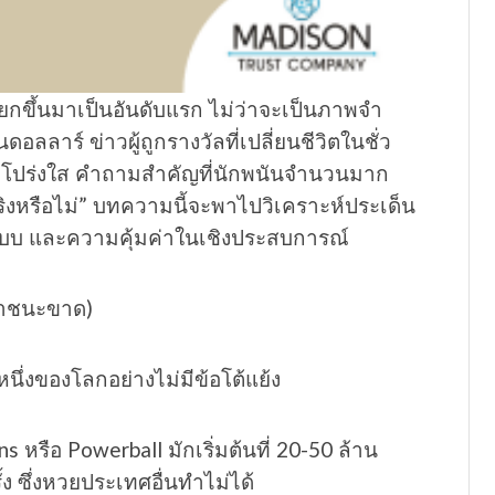
กยกขึ้นมาเป็นอันดับแรก ไม่ว่าจะเป็นภาพจำ
ลาร์ ข่าวผู้ถูกรางวัลที่เปลี่ยนชีวิตในชั่ว
ละโปร่งใส คำถามสำคัญที่นักพนันจำนวนมาก
ริงหรือไม่” บทความนี้จะพาไปวิเคราะห์ประเด็น
 ระบบ และความคุ้มค่าในเชิงประสบการณ์
กาชนะขาด)
หนึ่งของโลกอย่างไม่มีข้อโต้แย้ง
หรือ Powerball มักเริ่มต้นที่ 20-50 ล้าน
้ง ซึ่งหวยประเทศอื่นทำไม่ได้