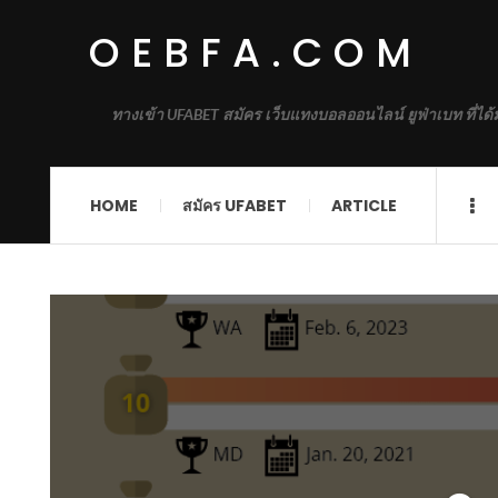
OEBFA.COM
ทางเข้า UFABET สมัคร เว็บแทงบอลออนไลน์ ยูฟ่าเบท ที่ได
HOME
สมัคร UFABET
ARTICLE