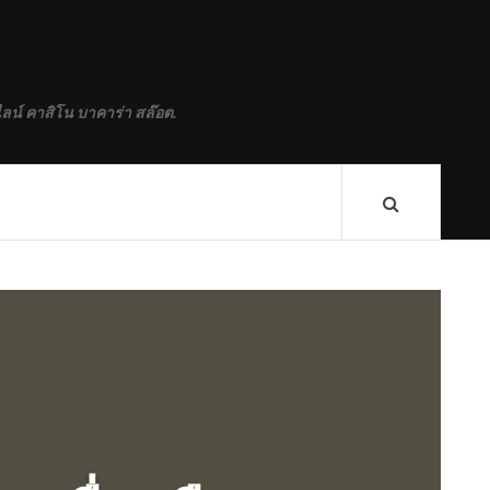
ลน์ คาสิโน บาคาร่า สล๊อต.