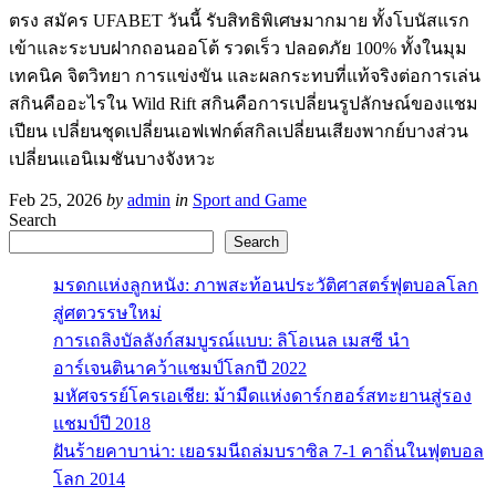
ตรง สมัคร UFABET วันนี้ รับสิทธิพิเศษมากมาย ทั้งโบนัสแรก
เข้าและระบบฝากถอนออโต้ รวดเร็ว ปลอดภัย 100% ทั้งในมุม
เทคนิค จิตวิทยา การแข่งขัน และผลกระทบที่แท้จริงต่อการเล่น
สกินคืออะไรใน Wild Rift สกินคือการเปลี่ยนรูปลักษณ์ของแชม
เปียน เปลี่ยนชุดเปลี่ยนเอฟเฟกต์สกิลเปลี่ยนเสียงพากย์บางส่วน
เปลี่ยนแอนิเมชันบางจังหวะ
Feb 25, 2026
by
admin
in
Sport and Game
Search
Search
มรดกแห่งลูกหนัง: ภาพสะท้อนประวัติศาสตร์ฟุตบอลโลก
สู่ศตวรรษใหม่
การเถลิงบัลลังก์สมบูรณ์แบบ: ลิโอเนล เมสซี นำ
อาร์เจนตินาคว้าแชมป์โลกปี 2022
มหัศจรรย์โครเอเชีย: ม้ามืดแห่งดาร์กฮอร์สทะยานสู่รอง
แชมป์ปี 2018
ฝันร้ายคาบาน่า: เยอรมนีถล่มบราซิล 7-1 คาถิ่นในฟุตบอล
โลก 2014