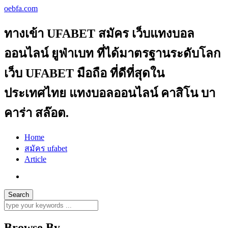
oebfa.com
ทางเข้า UFABET สมัคร เว็บแทงบอล
ออนไลน์ ยูฟ่าเบท ที่ได้มาตรฐานระดับโลก
เว็บ UFABET มือถือ ที่ดีที่สุดใน
ประเทศไทย แทงบอลออนไลน์ คาสิโน บา
คาร่า สล๊อต.
Home
สมัคร ufabet
Article
Browse By