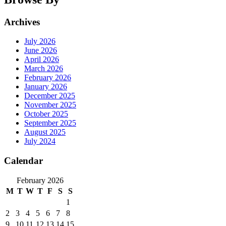
Archives
July 2026
June 2026
April 2026
March 2026
February 2026
January 2026
December 2025
November 2025
October 2025
September 2025
August 2025
July 2024
Calendar
February 2026
M
T
W
T
F
S
S
1
2
3
4
5
6
7
8
9
10
11
12
13
14
15