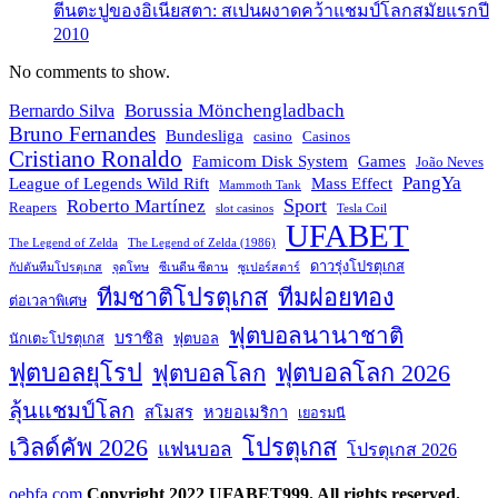
ตีนตะปูของอิเนียสตา: สเปนผงาดคว้าแชมป์โลกสมัยแรกปี
2010
No comments to show.
Borussia Mönchengladbach
Bernardo Silva
Bruno Fernandes
Bundesliga
casino
Casinos
Cristiano Ronaldo
Famicom Disk System
Games
João Neves
PangYa
League of Legends Wild Rift
Mass Effect
Mammoth Tank
Sport
Roberto Martínez
Reapers
slot casinos
Tesla Coil
UFABET
The Legend of Zelda
The Legend of Zelda (1986)
ดาวรุ่งโปรตุเกส
กัปตันทีมโปรตุเกส
จุดโทษ
ซีเนดีน ซีดาน
ซูเปอร์สตาร์
ทีมชาติโปรตุเกส
ทีมฝอยทอง
ต่อเวลาพิเศษ
ฟุตบอลนานาชาติ
บราซิล
นักเตะโปรตุเกส
ฟุตบอล
ฟุตบอลยุโรป
ฟุตบอลโลก 2026
ฟุตบอลโลก
ลุ้นแชมป์โลก
สโมสร
หวยอเมริกา
เยอรมนี
เวิลด์คัพ 2026
โปรตุเกส
แฟนบอล
โปรตุเกส 2026
oebfa.com
Copyright 2022 UFABET999. All rights reserved.