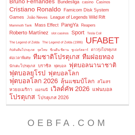
Bruno Fernandes
Bundesliga
casino
Casinos
Cristiano Ronaldo
Famicom Disk System
Games
League of Legends Wild Rift
João Neves
PangYa
Mass Effect
Reapers
Mammoth Tank
Roberto Martínez
Sport
slot casinos
Tesla Coil
UFABET
The Legend of Zelda
The Legend of Zelda (1986)
ดาวรุ่งโปรตุเกส
กัปตันทีมโปรตุเกส
จุดโทษ
ซีเนดีน ซีดาน
ซูเปอร์สตาร์
ทีมชาติโปรตุเกส
ทีมฝอยทอง
ต่อเวลาพิเศษ
ฟุตบอลนานาชาติ
บราซิล
นักเตะโปรตุเกส
ฟุตบอล
ฟุตบอลยุโรป
ฟุตบอลโลก
ฟุตบอลโลก 2026
ลุ้นแชมป์โลก
สโมสร
เวิลด์คัพ 2026
แฟนบอล
หวยอเมริกา
เยอรมนี
โปรตุเกส
โปรตุเกส 2026
OEBFA.COM