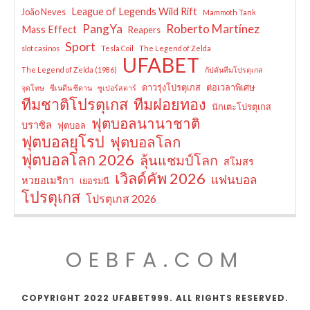
League of Legends Wild Rift
João Neves
Mammoth Tank
PangYa
Roberto Martínez
Mass Effect
Reapers
Sport
slot casinos
Tesla Coil
The Legend of Zelda
UFABET
The Legend of Zelda (1986)
กัปตันทีมโปรตุเกส
ดาวรุ่งโปรตุเกส
ต่อเวลาพิเศษ
จุดโทษ
ซีเนดีน ซีดาน
ซูเปอร์สตาร์
ทีมชาติโปรตุเกส
ทีมฝอยทอง
นักเตะโปรตุเกส
ฟุตบอลนานาชาติ
บราซิล
ฟุตบอล
ฟุตบอลยุโรป
ฟุตบอลโลก
ฟุตบอลโลก 2026
ลุ้นแชมป์โลก
สโมสร
เวิลด์คัพ 2026
แฟนบอล
หวยอเมริกา
เยอรมนี
โปรตุเกส
โปรตุเกส 2026
OEBFA.COM
COPYRIGHT 2022 UFABET999. ALL RIGHTS RESERVED.