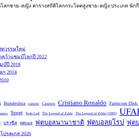
ลกชาย–หญิง ตารางสถิติโลกกระโดดสูงชาย–หญิง ประเภท นักกีฬา ป
่ศตวรรษใหม่
นาคว้าแชมป์โลกปี 2022
ป์ปี 2018
โลก 2014
2010
Cristiano Ronaldo
s
Bundesliga
Famicom Disk 
casino
Casinos
UFA
Sport
asinos
Tesla Coil
The Legend of Zelda
The Legend of Zelda (1986)
ฟุตบอลยุโรป
ฟุตบอลนานาชาติ
ฟุต
บราซิล
ส
ฟุตบอล
โปรตุเกส 2026