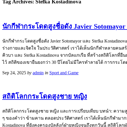
Tag Archives:
Stefka Kostadinova
นักกีฬากระโดดสูงชื่อดัง Javier Sotomayor
นักกีฬากระโดดสูงชื่อดัง Javier Sotomayor และ Stefka Kostadinov
ร่างกายและจิตใจ ในประวัติศาสตร์ เราได้เห็นนักกีฬาหลายคนสร้
คิวบา และ Stefka Kostadinova จากบัลแกเรีย ที่สร้างสถิติโลกที่
ไว้ สถิติของเขายืนยงกว่า 30 ปีโดยไม่มีใครทำลายได้ การกระโดด
Sep 24, 2025
by
admin
in
Sport and Game
สถิติโลกกระโดดสูงชาย หญิง
สถิติโลกกระโดดสูงชาย หญิง และการเปรียบเทียบ บทนำ: ความสูงท
ๆ ของคำว่า ข้ามคาน ตลอดประวัติศาสตร์ เราได้เห็นนักกีฬามากมายส
Kostadinova ที่ยังคงครองบัลลังก์ฝ่ายหญิงจนถึงทุกวันนี้ สถิติโ