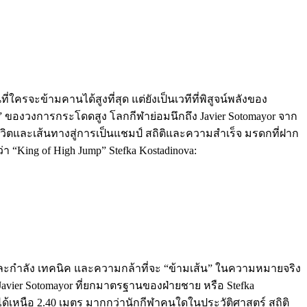
ใครจะข้ามคานได้สูงที่สุด แต่ยังเป็นเวทีที่พิสูจน์พลังของ
” ของวงการกระโดดสูง โลกกีฬาย่อมนึกถึง Javier Sotomayor จาก
 ชีวิตและเส้นทางสู่การเป็นแชมป์ สถิติและความสำเร็จ มรดกที่ฝาก
“King of High Jump” Stefka Kostadinova:
พละกำลัง เทคนิค และความกล้าที่จะ “ข้ามเส้น” ในความหมายจริง
 Javier Sotomayor ที่ยกมาตรฐานของฝ่ายชาย หรือ Stefka
ำได้เหนือ 2.40 เมตร มากกว่านักกีฬาคนใดในประวัติศาสตร์ สถิติ