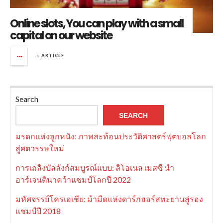
Online slots, You can play with a small
capital on our website
in
ARTICLE
Search
SEARCH
มรดกแห่งลูกหนัง: ภาพสะท้อนประวัติศาสตร์ฟุตบอลโลก
สู่ศตวรรษใหม่
การเถลิงบัลลังก์สมบูรณ์แบบ: ลิโอเนล เมสซี นำ
อาร์เจนตินาคว้าแชมป์โลกปี 2022
มหัศจรรย์โครเอเชีย: ม้ามืดแห่งดาร์กฮอร์สทะยานสู่รอง
แชมป์ปี 2018