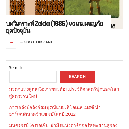
บทวิเคราะห์ Zelda (1986) vs เกมผจญภัย
ยุคปัจจุบัน
in
SPORT AND GAME
Search
SEARCH
มรดกแห่งลูกหนัง: ภาพสะท้อนประวัติศาสตร์ฟุตบอลโลก
สู่ศตวรรษใหม่
การเถลิงบัลลังก์สมบูรณ์แบบ: ลิโอเนล เมสซี นำ
อาร์เจนตินาคว้าแชมป์โลกปี 2022
มหัศจรรย์โครเอเชีย: ม้ามืดแห่งดาร์กฮอร์สทะยานสู่รอง