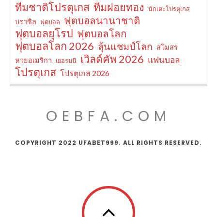
ทีมชาติโปรตุเกส
ทีมฝอยทอง
นักเตะโปรตุเกส
ฟุตบอลนานาชาติ
บราซิล
ฟุตบอล
ฟุตบอลยุโรป
ฟุตบอลโลก
ฟุตบอลโลก 2026
ลุ้นแชมป์โลก
สโมสร
เวิลด์คัพ 2026
แฟนบอล
หวยอเมริกา
เยอรมนี
โปรตุเกส
โปรตุเกส 2026
OEBFA.COM
COPYRIGHT 2022 UFABET999. ALL RIGHTS RESERVED.