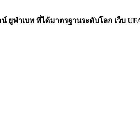
ยูฟ่าเบท ที่ได้มาตรฐานระดับโลก เว็บ UFAB