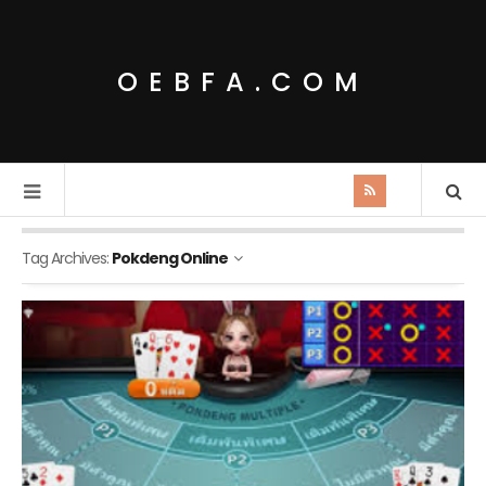
OEBFA.COM
Tag Archives:
Pokdeng Online