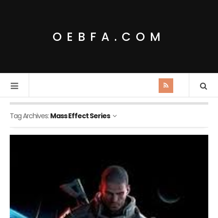
OEBFA.COM
Tag Archives:
Mass Effect Series