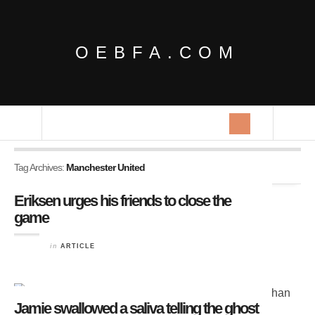
OEBFA.COM
Tag Archives:
Manchester United
Eriksen urges his friends to close the
game
in
ARTICLE
Jamie swallowed a saliva telling the ghost