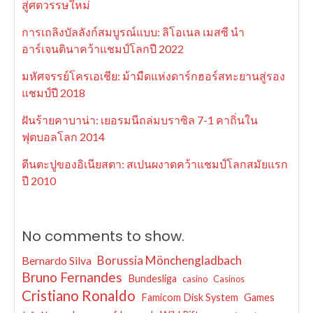
สู่ศตวรรษใหม่
การเถลิงบัลลังก์สมบูรณ์แบบ: ลิโอเนล เมสซี นำ
อาร์เจนตินาคว้าแชมป์โลกปี 2022
มหัศจรรย์โครเอเชีย: ม้ามืดแห่งดาร์กฮอร์สทะยานสู่รอง
แชมป์ปี 2018
ฝันร้ายคาบาน่า: เยอรมนีถล่มบราซิล 7-1 คาถิ่นใน
ฟุตบอลโลก 2014
ตีนตะปูของอิเนียสตา: สเปนผงาดคว้าแชมป์โลกสมัยแรก
ปี 2010
No comments to show.
Borussia Mönchengladbach
Bernardo Silva
Bruno Fernandes
Bundesliga
casino
Casinos
Cristiano Ronaldo
Famicom Disk System
Games