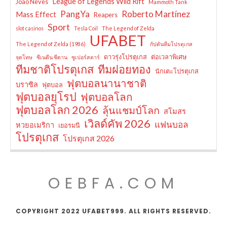
League of Legends Wild Rift
João Neves
Mammoth Tank
PangYa
Roberto Martínez
Mass Effect
Reapers
Sport
slot casinos
Tesla Coil
The Legend of Zelda
UFABET
The Legend of Zelda (1986)
กัปตันทีมโปรตุเกส
ดาวรุ่งโปรตุเกส
ต่อเวลาพิเศษ
จุดโทษ
ซีเนดีน ซีดาน
ซูเปอร์สตาร์
ทีมชาติโปรตุเกส
ทีมฝอยทอง
นักเตะโปรตุเกส
ฟุตบอลนานาชาติ
บราซิล
ฟุตบอล
ฟุตบอลยุโรป
ฟุตบอลโลก
ฟุตบอลโลก 2026
ลุ้นแชมป์โลก
สโมสร
เวิลด์คัพ 2026
แฟนบอล
หวยอเมริกา
เยอรมนี
โปรตุเกส
โปรตุเกส 2026
OEBFA.COM
COPYRIGHT 2022 UFABET999. ALL RIGHTS RESERVED.