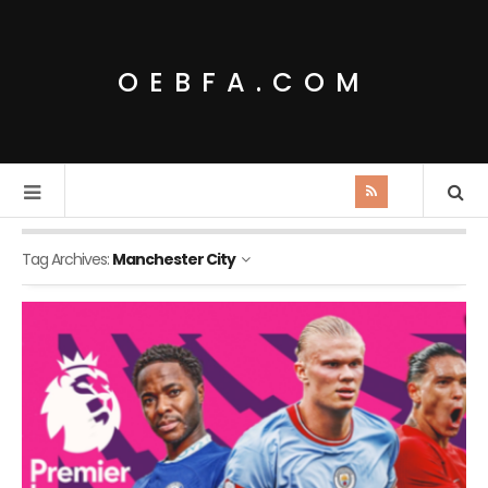
OEBFA.COM
Tag Archives:
Manchester City