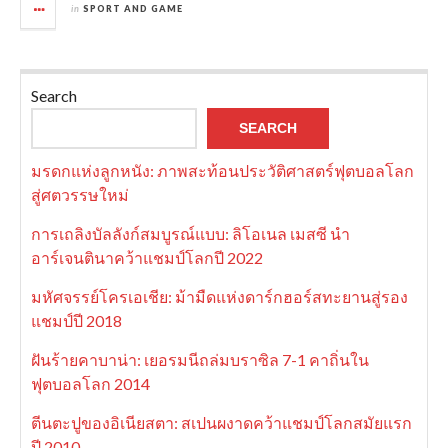
in
SPORT AND GAME
Search
SEARCH
มรดกแห่งลูกหนัง: ภาพสะท้อนประวัติศาสตร์ฟุตบอลโลก
สู่ศตวรรษใหม่
การเถลิงบัลลังก์สมบูรณ์แบบ: ลิโอเนล เมสซี นำ
อาร์เจนตินาคว้าแชมป์โลกปี 2022
มหัศจรรย์โครเอเชีย: ม้ามืดแห่งดาร์กฮอร์สทะยานสู่รอง
แชมป์ปี 2018
ฝันร้ายคาบาน่า: เยอรมนีถล่มบราซิล 7-1 คาถิ่นใน
ฟุตบอลโลก 2014
ตีนตะปูของอิเนียสตา: สเปนผงาดคว้าแชมป์โลกสมัยแรก
ปี 2010