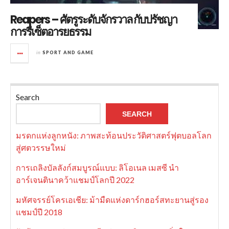
Reapers – ศัตรูระดับจักรวาล กับปรัชญา
การรีเซ็ตอารยธรรม
in
SPORT AND GAME
Search
SEARCH
มรดกแห่งลูกหนัง: ภาพสะท้อนประวัติศาสตร์ฟุตบอลโลก
สู่ศตวรรษใหม่
การเถลิงบัลลังก์สมบูรณ์แบบ: ลิโอเนล เมสซี นำ
อาร์เจนตินาคว้าแชมป์โลกปี 2022
มหัศจรรย์โครเอเชีย: ม้ามืดแห่งดาร์กฮอร์สทะยานสู่รอง
แชมป์ปี 2018