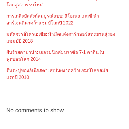
โลกสู่ศตวรรษใหม่
การเถลิงบัลลังก์สมบูรณ์แบบ: ลิโอเนล เมสซี นำ
อาร์เจนตินาคว้าแชมป์โลกปี 2022
มหัศจรรย์โครเอเชีย: ม้ามืดแห่งดาร์กฮอร์สทะยานสู่รอง
แชมป์ปี 2018
ฝันร้ายคาบาน่า: เยอรมนีถล่มบราซิล 7-1 คาถิ่นใน
ฟุตบอลโลก 2014
ตีนตะปูของอิเนียสตา: สเปนผงาดคว้าแชมป์โลกสมัย
แรกปี 2010
No comments to show.