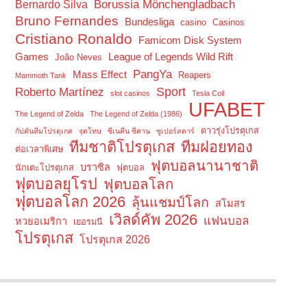
Borussia Mönchengladbach
Bernardo Silva
Bruno Fernandes
Bundesliga
casino
Casinos
Cristiano Ronaldo
Famicom Disk System
Games
League of Legends Wild Rift
João Neves
PangYa
Mass Effect
Reapers
Mammoth Tank
Roberto Martínez
Sport
slot casinos
Tesla Coil
UFABET
The Legend of Zelda
The Legend of Zelda (1986)
ดาวรุ่งโปรตุเกส
กัปตันทีมโปรตุเกส
จุดโทษ
ซีเนดีน ซีดาน
ซูเปอร์สตาร์
ทีมชาติโปรตุเกส
ทีมฝอยทอง
ต่อเวลาพิเศษ
ฟุตบอลนานาชาติ
บราซิล
นักเตะโปรตุเกส
ฟุตบอล
ฟุตบอลยุโรป
ฟุตบอลโลก
ฟุตบอลโลก 2026
ลุ้นแชมป์โลก
สโมสร
เวิลด์คัพ 2026
แฟนบอล
หวยอเมริกา
เยอรมนี
โปรตุเกส
โปรตุเกส 2026