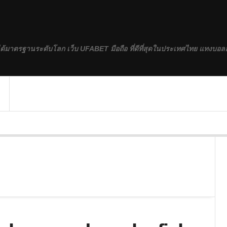
ได้มาตรฐานระดับโลก เว็บ UFABET มือถือ ที่ดีที่สุดในประเทศไทย แทงบอล