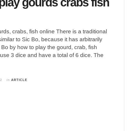
play gourds crabs fish
ds, crabs, fish online There is a traditional
imilar to Sic Bo, because it has arbitrarily
 Bo by how to play the gourd, crab, fish
 use 3 dice and have a total of 6 dice. The
22
in
ARTICLE