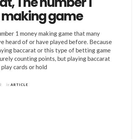
at, The number 1
 making game
number 1 money making game that many
e heard of or have played before. Because
aying baccarat or this type of betting game
urely counting points, but playing baccarat
 play cards or hold
2
in
ARTICLE