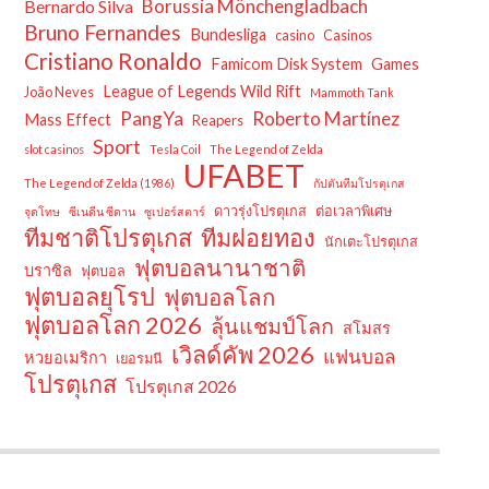
Borussia Mönchengladbach
Bernardo Silva
Bruno Fernandes
Bundesliga
casino
Casinos
Cristiano Ronaldo
Famicom Disk System
Games
League of Legends Wild Rift
João Neves
Mammoth Tank
PangYa
Roberto Martínez
Mass Effect
Reapers
Sport
slot casinos
Tesla Coil
The Legend of Zelda
UFABET
The Legend of Zelda (1986)
กัปตันทีมโปรตุเกส
ดาวรุ่งโปรตุเกส
ต่อเวลาพิเศษ
จุดโทษ
ซีเนดีน ซีดาน
ซูเปอร์สตาร์
ทีมชาติโปรตุเกส
ทีมฝอยทอง
นักเตะโปรตุเกส
ฟุตบอลนานาชาติ
บราซิล
ฟุตบอล
ฟุตบอลยุโรป
ฟุตบอลโลก
ฟุตบอลโลก 2026
ลุ้นแชมป์โลก
สโมสร
เวิลด์คัพ 2026
แฟนบอล
หวยอเมริกา
เยอรมนี
โปรตุเกส
โปรตุเกส 2026