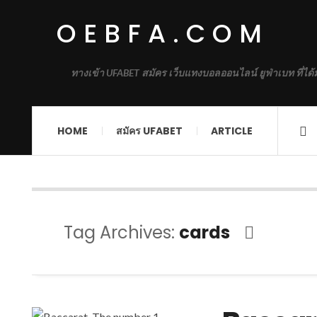
OEBFA.COM
ทางเข้า UFABET สมัคร เว็บแทงบอลออนไลน์ ยูฟ่าเบท ที่ได
HOME
สมัคร UFABET
ARTICLE
Tag Archives:
cards