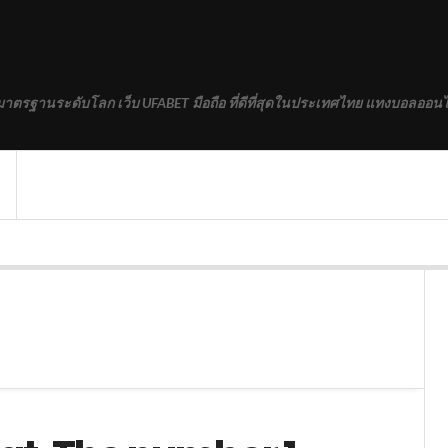
้มาตรฐานระดับโลก เว็บ UFABET มือถือ ที่ดีที่สุดในประเทศไทย แทงบอลออนไ